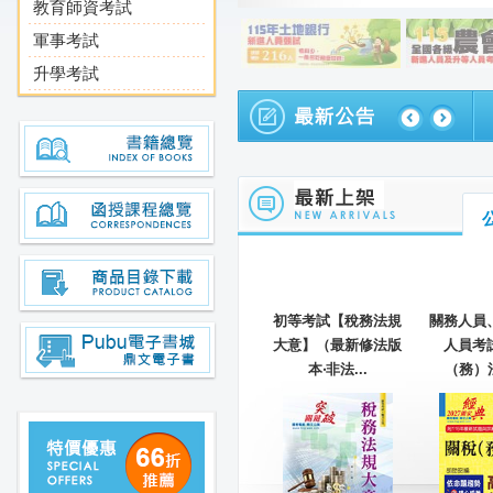
教育師資考試
軍事考試
升學考試
文榮譽會員
2026-02-05
鼎文網路書店【春節服務】公告
、三等考試（共
普考、四等考試（共
初等考試【稅務法規
關務人員
目－國文、法學
同科目－國文、法學
大意】（最新修法版
人員考
識與英...
知識與英...
本‧非法...
（務）法