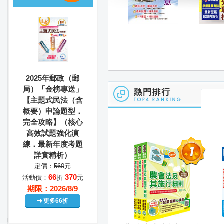
2025年郵政（郵
局）「金榜專送」
【主題式民法（含
概要）申論題型．
完全攻略】（核心
高效試題強化演
練．最新年度考題
詳實精析）
定價：
560
元
66
370
活動價：
折
元
期限：2026/8/9
更多66折