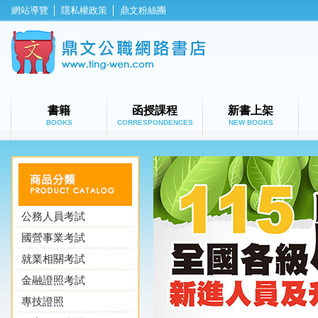
網站導覽
│
隱私權政策
│
鼎文粉絲團
鼎文公職網
書籍
函授課程
新書上架
BOOKS
CORRESPONDENCES
NEW BOOKS
公務人員考試
國營事業考試
就業相關考試
金融證照考試
專技證照