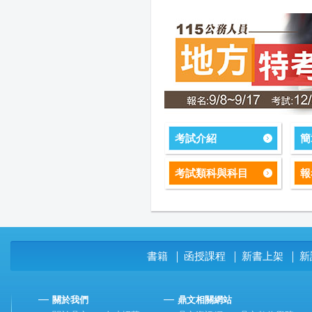
考試介紹
簡
考試類科與科目
報
書籍
函授課程
新書上架
新
│
│
│
關於我們
鼎文相關網站