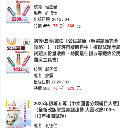
校閱
理查曼
編者
許博士
出版日期
2015 / 04
特價
450
折
元
75
338
初等/五等/鐵佐【公民題庫（精選題庫完全
攻略）】（好評再版販售中！模擬試題歷屆
試題大份量收錄，坊間最佳初五等鐵佐公民
題庫工具書）
校閱
郭子儀
編者
廖震
出版日期
2020 / 09
特價
500
折
元
75
375
2025年初等五等【中文圖書分類編目大意】
（全新改版掌握命題趨勢‧大量收錄100～
113年相關試題）
編者
孔德仁