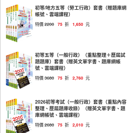
勞工行政
初等/地方五等（勞工行政）套書（贈題庫網
教育行政
帳號、雲端課程）
財稅行政
特價
2200
折
元
75
1,650
金融保險
統計
初等五等（一般行政）（重點整理＋歷屆試
會計
題題庫）套書（贈英文單字書、題庫網帳
廉政
號、雲端課程）
地政
特價
3680
折
元
75
2,760
經建行政
電子工程
2026初等考試（一般行政）套書（重點內容
整理、歷屆題庫收錄）（贈英文單字書、題
庫網帳號、雲端課程）
特價
2680
折
元
75
2,010