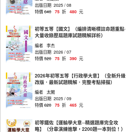
出版日期
2025 / 08
特價
640
折
元
75
480
初等五等【國文】（編排清晰標註命題重點‧
大量收錄歷屆題庫試題精解詳析）
編者
李杰
出版日期
2026 / 07
特價
520
折
元
75
390
2026年初等五等【行政學大意】（全新升級
改版．最新試題精解．完整考點掃描）
編者
太閣
出版日期
2025 / 09
特價
620
折
元
75
465
初等鐵佐【運輸學大意─精選題庫完全攻
略】（分章演練進擊，2200題一本到位！）