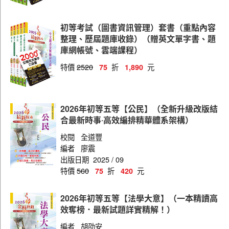
初等考試（圖書資訊管理）套書（重點內容
整理、歷屆題庫收錄）（贈英文單字書、題
庫網帳號、雲端課程）
特價
2520
折
元
75
1,890
2026年初等五等【公民】（全新升級改版結
合最新時事‧高效編排精華體系架構）
校閱
全道豐
編者
廖震
出版日期
2025 / 09
特價
560
折
元
75
420
2026年初等五等【法學大意】（一本精讀高
效奪榜．最新試題詳實精解！）
編者
胡劭安