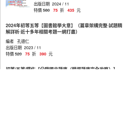
出版日期
2024 / 11
特價
580
折
元
75
435
2024年初等五等【圖書館學大意】（篇章架
構完整‧試題精解詳析‧近十多年相關考題一
網打盡）
編者
孔德仁
出版日期
2023 / 11
特價
520
折
元
75
390
初等/五等/鐵佐【公職國文題庫（精選題庫
完全攻略）】（2383題完美剖析，最新試題
收錄）
編者
寧遠
出版日期
2019 / 11
特價
580
折
元
75
435
初等/五等/鐵佐【法學大意題庫（黃金考