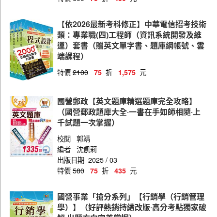
【依2026最新考科修正】中華電信招考技術
類：專業職(四)工程師（資訊系統開發及維
運）套書（贈英文單字書、題庫網帳號、雲
端課程）
特價
2100
折
元
75
1,575
國營郵政【英文題庫精選題庫完全攻略】
（國營郵政題庫大全‧一書在手如師相隨‧上
千試題一次掌握）
校閱
郭靖
編者
沈凱莉
出版日期
2025 / 03
特價
580
折
元
75
435
國營事業「搶分系列」【行銷學（行銷管理
學）】（好評熱銷持續改版‧高分考點獨家破