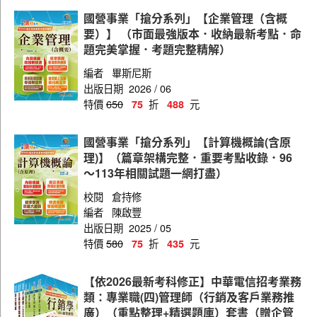
電信線路建設與維運
國營事業「搶分系列」【企業管理（含概
要）】 （市面最強版本．收納最新考點．命
題完美掌握．考題完整精解）
編者
畢斯尼斯
出版日期
2026 / 06
特價
650
折
元
75
488
國營事業「搶分系列」【計算機概論(含原
理)】（篇章架構完整．重要考點收錄．96
～113年相關試題一網打盡）
校閱
倉持修
編者
陳啟豐
出版日期
2025 / 05
特價
580
折
元
75
435
【依2026最新考科修正】中華電信招考業務
類：專業職(四)管理師（行銷及客戶業務推
廣）（重點整理+精選題庫）套書（贈企管