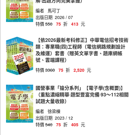
解‧出題方向完美掌握）
編者
馬可丁
出版日期
2026 / 07
特價
550
折
元
75
413
【依2026最新考科修正】中華電信招考技術
類：專業職(四)工程師（電信網路規劃設計
及維運）套書（贈英文單字書、題庫網帳
號、雲端課程）
特價
3360
折
元
75
2,520
國營事業「搶分系列」【電子學(含概要)】
（重點濃縮精華‧題型豐富完備‧93～112相關
試題大量收錄）
編者
徐梁棟
出版日期
2023 / 12
特價
540
折
元
75
405