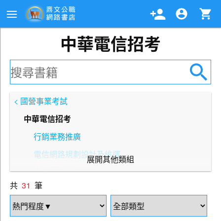
中華電信招考
< 國營事業考試
中華電信招考
行銷業務推廣
電信網路規劃設計及維運
展開其他類組
企業客戶技術服務
共
31
筆
資訊系統開發及維運
電力空調維運管理