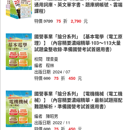
通用詞庫、英文單字書、題庫網帳號、雲端
課程）
特價
3720
折
元
75
2,790
國營事業「搶分系列」【基本電學（電工原
理）】（內容精要濃縮精華‧103～113大量
試題彙整收錄‧準備國營考試首選用書）
校閱
理查曼
編者
程林
出版日期
2024 / 07
特價
600
折
元
75
450
國營事業「搶分系列」【電機機械（電工機
械）】（內容精要濃縮精華，最新試題搭配
難題解析，準備國營考試首選用書）
編者
陳昭男
出版日期
2022 / 11
特價
600
折
元
75
450