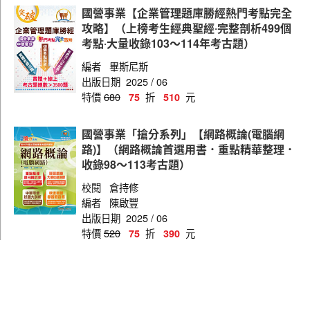
國營事業【企業管理題庫勝經熱門考點完全
攻略】（上榜考生經典聖經‧完整剖析499個
考點‧大量收錄103～114年考古題）
編者
畢斯尼斯
出版日期
2025 / 06
特價
680
折
元
75
510
國營事業「搶分系列」【網路概論(電腦網
路)】（網路概論首選用書．重點精華整理．
收錄98～113考古題）
校閱
倉持修
編者
陳啟豐
出版日期
2025 / 06
特價
520
折
元
75
390
國營事業「搶分系列」【程式設計（程式語
言）】 （重點濃縮精華．黃金考點觀念聚
焦．歷屆相關題庫完整收錄）