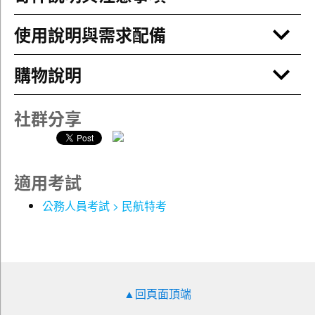
出版
英文寫作
王帆
6
2027/04/28
使用說明與需求配備
預計開課
英文
雪薇
24
2023/10/16
出版
英文會話
王帆
3
2027/05/12
購物說明
預計開課
法學知識(法學大意)
涵儒
72
2025/10/28
出版
英文模擬口試
王帆
3
2027/07/14
社群分享
預計開課
英文翻譯與寫作
王帆
24
2027/03/03
預計開課
航空運輸先修班
葉問
6
2026/12/07
預計開課
英文寫作
王帆
6
2027/04/28
適用考試
預計開課
航空運輸(含安全管理)
葉問
54
2026/12/21
公務人員考試 > 民航特考
預計開課
英文會話
王帆
3
2027/05/12
預計開課
航空運輸(含安全管理)
葉問
6
2027/05/17
加強班
預計開課
英文模擬口試
王帆
3
2027/07/14
預計開課
航空運輸(含安全管理)
葉問
3
2027/07/12
▲回頁面頂端
模考解題講座
預計開課
航空運輸先修班
葉問
6
2026/12/07