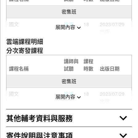
密集班
國文
徐鴻
18
2023/07/29
展開內容
出版
雲端課程明細
論文
程頤
6
2024/01/27
分次寄發課程
出版
講師與
課程
短文寫作
程頤
3
2024/02/17
課程名稱
試聽
時數
出版日期
出版
密集班
英文
雪薇
24
2023/10/16
出版
國文
徐鴻
18
2023/07/29
展開內容
出版
法學知識(法學大意)
涵儒
72
2025/10/28
出版
論文
程頤
6
2024/01/27
其他輔考資料與服務
出版
英文翻譯與寫作
王帆
24
2027/03/03
預計開課
寄件說明與注意事項
短文寫作
程頤
3
2024/02/17