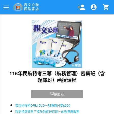
116年民航特考三等（航務管理）密集班（含
題庫班）函授課程
電腦版
雲端函授換DRM DVD－加購價只要$600
想更換師資嗎？眾多師資任你挑－函授專屬服務