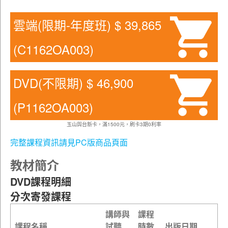
雲端(限期-年度班) $ 39,865
(C1162OA003)
DVD(不限期) $ 46,900
(P1162OA003)
玉山與台新卡，滿1500元，刷卡3期0利率
完整課程資訊請見PC版商品頁面
教材簡介
DVD課程明細
分次寄發課程
講師與
課程
課程名稱
試聽
時數
出版日期