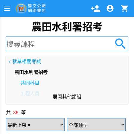
農田水利署招考
< 就業相關考試
農田水利署招考
共同科目
工程人員
展開其他類組
電腦人員
共
35
筆
電機人員
行政人員－地政組