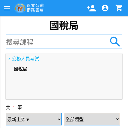
國稅局
< 公務人員考試
國稅局
共
1
筆