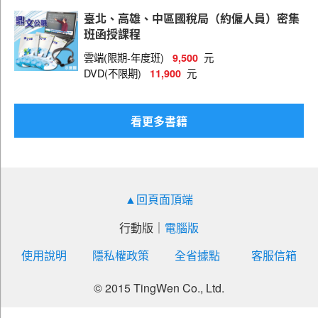
臺北、高雄、中區國稅局（約僱人員）密集
班函授課程
雲端(限期-年度班)
元
9,500
DVD(不限期)
元
11,900
看更多書籍
▲回頁面頂端
行動版
｜
電腦版
使用說明
隱私權政策
全省據點
客服信箱
© 2015 TingWen Co., Ltd.