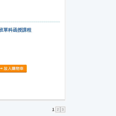
集班單科函授課程
1
2
3