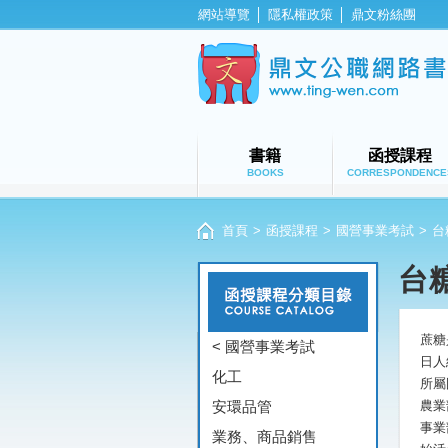
網站導覽
│
隱私權政策
│
鼎文粉絲團
書籍
函授課程
BOOKS
CORRESPONDENCE
首頁
>
函授課程
>
國營事業考試
>
台
台
蔗糖
< 國營事業考試
日人
化工
所屬
安環品管
農業
事業
業務、商品銷售