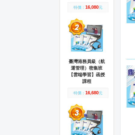
16,080
特價：
元
臺灣港務員級（航
運管理）密集班
【雲端學習】函授
課程
16,680
特價：
元