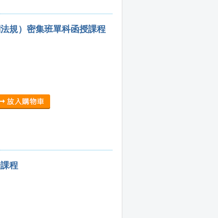
關法規）密集班單科函授課程
授課程