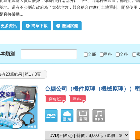
化運用其龐大資產優勢，像新竹(竹南部分)、台中、台南科技園區，都是向台
基地。還有不少縣市政府為了繁榮地方，與台糖合作進行土地重劃、開發使用
是直接帶動...
更多資訊
簡章下載
歷屆試題
尋本類別
全部
單科
全科
共有23筆結果│第1 / 3頁
台糖公司（機件原理（機械原理））
密集班
單科