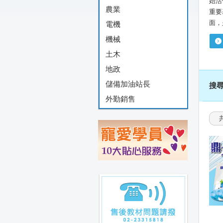
始活
農業
重要
面，
電機
機械
土木
地政
儲備加油站長
搜
外勤銷售