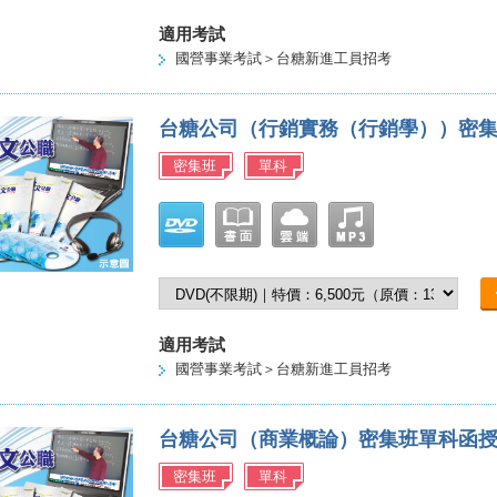
適用考試
國營事業考試＞台糖新進工員招考
台糖公司（行銷實務（行銷學））密
密集班
單科
適用考試
國營事業考試＞台糖新進工員招考
台糖公司（商業概論）密集班單科函
密集班
單科