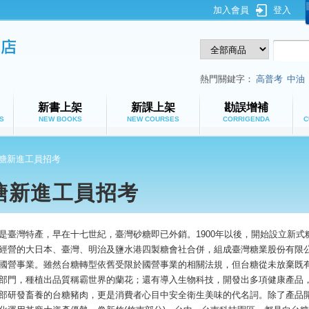
加入會員
登入
鼎文公職網路書店
熱門關鍵字：
高普考
中油
新書上架
新課上架
勘誤增補
S
NEW BOOKS
NEW COURSES
CORRIGENDA
C
糖新進工員招考
糖新進工員招考
是臺灣特產，早在十七世紀，臺灣砂糖即已外銷。1900年以後，開始設立新
經營的大日本、臺灣、明治及鹽水港四製糖會社合併，組成臺灣糖業股份有限公
國營事業。雖然台糖轉型依舊受限於國營事業的相關法規，但台糖從未放棄既
部門，種植出品質稱霸世界的蘭花；還有導入生物科技，開發出多項健康產品
部研發畜養的台糖豬肉，更是消費者心目中安全衛生美味的代名詞。除了產品