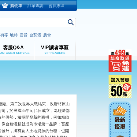
購物車
│
訂單查詢
│
會員專區
初等
地特
國營
台菸酒
農會
客服Q&A
VIP讀者專區
USTOMER SERVICE
VIP READERS
式糖廠。第二次世界大戰結束，政府將原由
司，於民國35年5月1日成立，為經濟部
有的優勢，積極開發新的商機，例如精緻
，像台糖蜆精就成為市場第一品牌；畜產
開發外，擁有龐大土地資源的台糖，也開