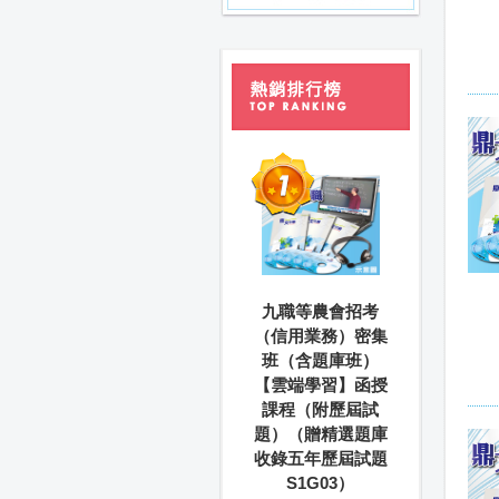
九職等農會招考
（信用業務）密集
班（含題庫班）
【雲端學習】函授
課程（附歷屆試
題）（贈精選題庫
收錄五年歷屆試題
S1G03）