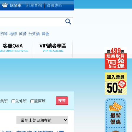
購物車
│
訂單查詢
│
會員專區
初等
地特
國營
台菸酒
農會
客服Q&A
VIP讀者專區
USTOMER SERVICE
VIP READERS
密集班
先修班
題庫班