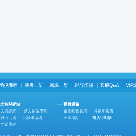
函授課程
新書上架
新課上架
勘誤增補
客服Q&A
VI
│
│
│
│
│
鼎文相關網站
購買通路
鼎文資訊網
鼎文數位學院
全國銷售書局
博客來書店
公職狀元網
公職學習網
全國據點
書店行動版
鼎文題庫網