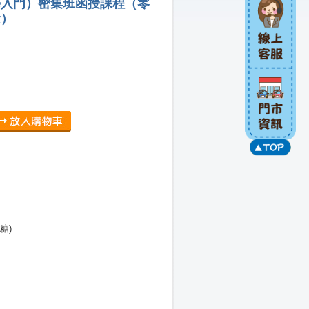
學入門）密集班函授課程（零
念）
糖)