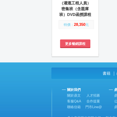
（灌溉工程人員）
密集班（含題庫
班）DVD函授課程
28,350
特價：
元
更多暢銷課程
書籍
│
關於我們
關於鼎文
人才招募
客服Q&A
合作提案
聯絡信箱
門市Line@