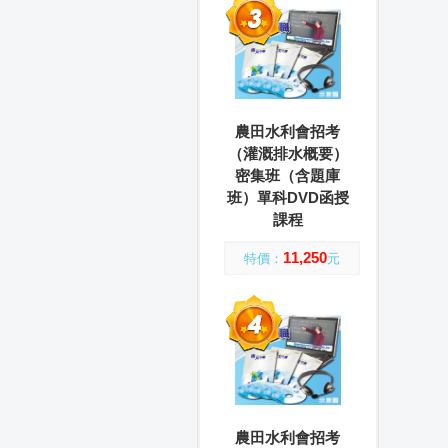
農田水利會招考
（灌溉排水概要）
密集班（含題庫
班）單科DVD函授
課程
11,250
特價：
元
農田水利會招考