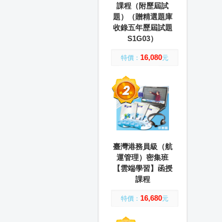
課程（附歷屆試
題）（贈精選題庫
收錄五年歷屆試題
S1G03）
16,080
特價：
元
臺灣港務員級（航
運管理）密集班
【雲端學習】函授
課程
16,680
特價：
元