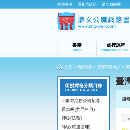
網站導覽
│
隱私權政策
│
鼎文粉絲團
書籍
函授課程
BOOKS
CORRESPONDENCE
首頁
>
函授課程
>
國營事業考試
>
臺
臺
搜
< 臺灣港務公司招考
員師級(共同科目)
師級(法務)
師級(航運管理)