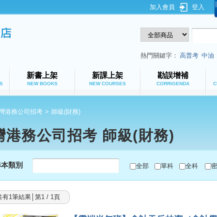
加入會員
登入
鼎文公職網路書店
熱門關鍵字：
高普考
中油
新書上架
新課上架
勘誤增補
S
NEW BOOKS
NEW COURSES
CORRIGENDA
C
灣港務公司招考
>
師級(財務)
灣港務公司招考 師級(財務)
尋本類別
全部
單科
全科
共有1筆結果│第1 / 1頁