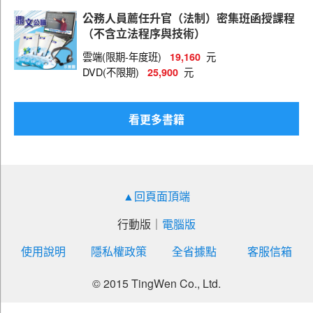
土木工程
公務人員薦任升官（法制）密集班函授課程
戶政
（不含立法程序與技術）
司法行政
雲端(限期-年度班)
元
19,160
DVD(不限期)
元
25,900
地政
社會行政
看更多書籍
金融保險
財稅行政
商業行政
▲回頁面頂端
勞工行政
行動版
｜
電腦版
廉政
使用說明
隱私權政策
全省據點
客服信箱
會計
電力工程
© 2015 TingWen Co., Ltd.
矯正