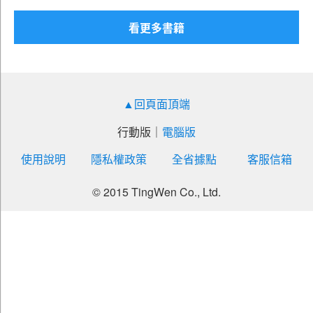
北捷（財務）
看更多書籍
北捷（會計）
北捷（行車）
北捷（土木）
▲回頁面頂端
北捷（電子）
北捷（電機）
行動版
｜
電腦版
北捷（機械）
使用說明
隱私權政策
全省據點
客服信箱
北捷（物業 ）
© 2015 TingWen Co., Ltd.
北捷（資訊）
北捷（運務）
北捷（交通運輸規劃）
北捷（司機員、站務員、服務員、客服員）
北捷（常年大夜班）