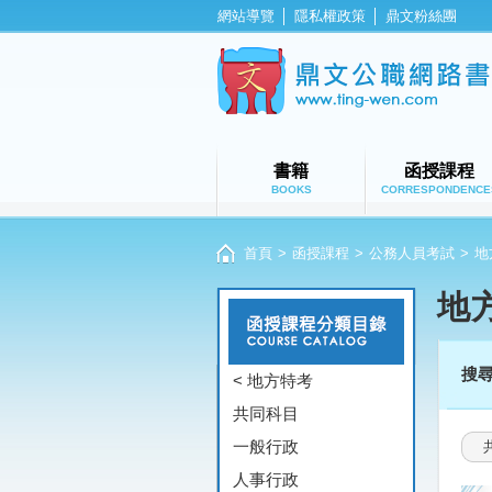
網站導覽
│
隱私權政策
│
鼎文粉絲團
書籍
函授課程
BOOKS
CORRESPONDENCE
首頁
>
函授課程
>
公務人員考試
>
地
地
搜
< 地方特考
共同科目
一般行政
人事行政