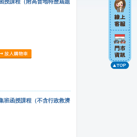
班函授課程（附高普地特歷屆題
密集班函授課程（不含行政救濟