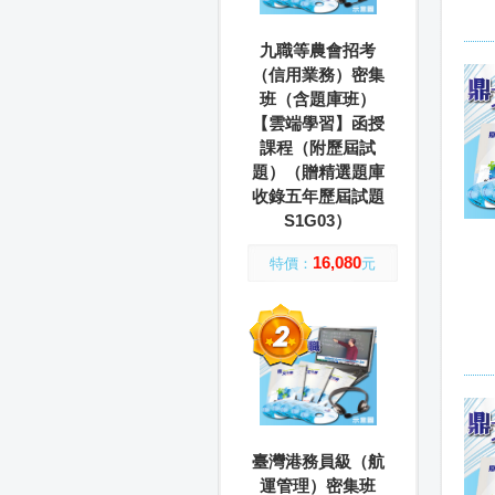
九職等農會招考
（信用業務）密集
班（含題庫班）
【雲端學習】函授
課程（附歷屆試
題）（贈精選題庫
收錄五年歷屆試題
S1G03）
16,080
特價：
元
臺灣港務員級（航
運管理）密集班