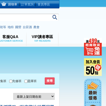
購物車
│
訂單查詢
│
會員專區
初等
地特
國營
台菸酒
農會
客服Q&A
VIP讀者專區
USTOMER SERVICE
VIP READERS
密集班
先修班
題庫班