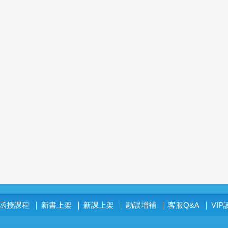
函授課程
新書上架
新課上架
勘誤增補
客服Q&A
VI
│
│
│
│
│