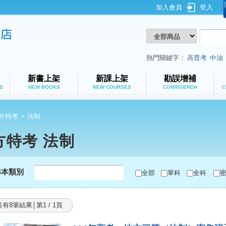
加入會員
登入
鼎文公職網路書店
熱門關鍵字：
高普考
中油
新書上架
新課上架
勘誤增補
S
NEW BOOKS
NEW COURSES
CORRIGENDA
C
方特考
>
法制
方特考 法制
尋本類別
全部
單科
全科
共有8筆結果│第1 / 1頁