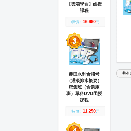
【雲端學習】函授
課程
16,680
特價：
元
共有8
農田水利會招考
（灌溉排水概要）
密集班（含題庫
班）單科DVD函授
課程
11,250
特價：
元