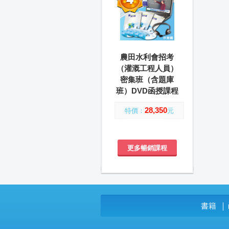
農田水利會招考
（灌溉工程人員）
密集班（含題庫
班）DVD函授課程
28,350
特價：
元
更多暢銷課程
書籍
│