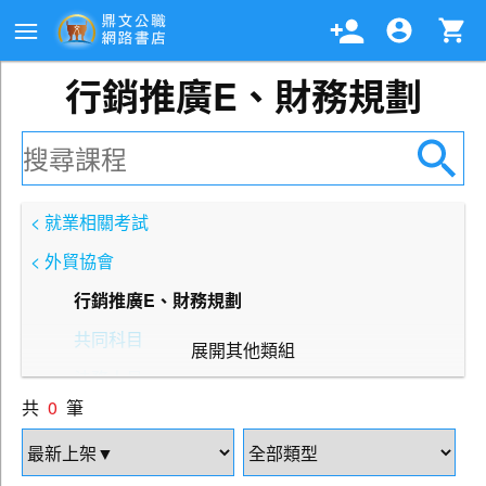
行銷推廣E、財務規劃
< 就業相關考試
< 外貿協會
行銷推廣E、財務規劃
共同科目
展開其他類組
法務人員
共
0
筆
英語組A、B
財務會計