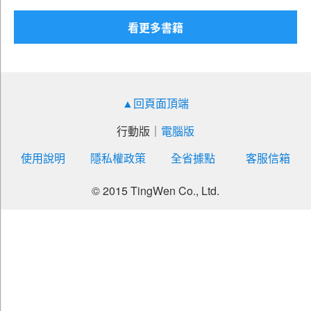
採購行政
看更多書籍
程式設計
貿易推廣D
網路貿易推廣
▲回頁面頂端
機電維護
宣傳-編譯
行動版
｜
電腦版
人力資源
使用說明
隱私權政策
全省據點
客服信箱
財務分析
© 2015 TingWen Co., Ltd.