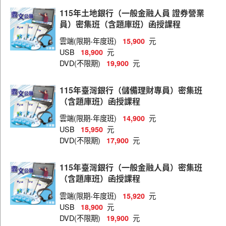
華南金控
115年土地銀行（一般金融人員 證券營業
兆豐國際商銀
員）密集班（含題庫班）函授課程
臺灣企銀
雲端(限期-年度班)
元
15,900
USB
元
18,900
彰化銀行
DVD(不限期)
元
19,900
陽信銀行
115年臺灣銀行（儲備理財專員）密集班
新光銀行
（含題庫班）函授課程
台中商銀
雲端(限期-年度班)
元
14,900
USB
元
15,950
高雄銀行
DVD(不限期)
元
17,900
三信商銀
115年臺灣銀行（一般金融人員）密集班
農業金庫
（含題庫班）函授課程
上海銀行
雲端(限期-年度班)
元
15,920
中國輸出入銀行
USB
元
18,900
DVD(不限期)
元
19,900
聯邦商業銀行