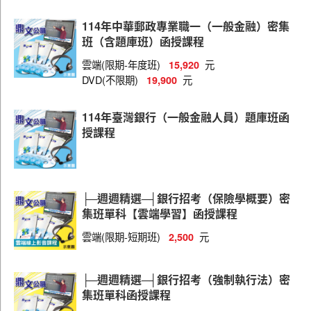
金融聯合徵信中心
114年中華郵政專業職一（一般金融）密集
班（含題庫班）函授課程
財團法人中小企業信用保證基金
雲端(限期-年度班)
元
15,920
財團法人台灣票據交換所
DVD(不限期)
元
19,900
114年臺灣銀行（一般金融人員）題庫班函
授課程
├─週週精選─┤銀行招考（保險學概要）密
集班單科【雲端學習】函授課程
雲端(限期-短期班)
元
2,500
├─週週精選─┤銀行招考（強制執行法）密
集班單科函授課程