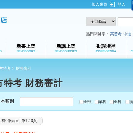
加入會員
登入
鼎文公職網路書店
熱門關鍵字：
高普考
中油
新書上架
新課上架
勘誤增補
S
NEW BOOKS
NEW COURSES
CORRIGENDA
C
方特考
>
財務審計
方特考 財務審計
尋本類別
全部
單科
全科
共有0筆結果│第1 / 0頁