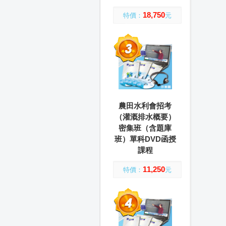
18,750
特價：
元
農田水利會招考
（灌溉排水概要）
密集班（含題庫
班）單科DVD函授
課程
11,250
特價：
元