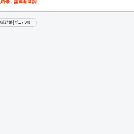
無結果，請重新查詢
筆結果│第1 / 0頁