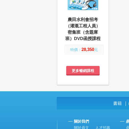
農田水利會招考
（灌溉工程人員）
密集班（含題庫
班）DVD函授課程
28,350
特價：
元
更多暢銷課程
書籍
│
關於我們
關於鼎文
人才招募