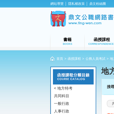
網站導覽
│
隱私權政策
│
鼎文粉絲團
書籍
函授課程
BOOKS
CORRESPONDENCE
首頁
>
函授課程
>
公務人員考試
>
地
地
搜
< 地方特考
共同科目
一般行政
人事行政