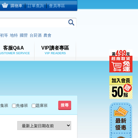
購物車
│
訂單查詢
│
會員專區
初等
地特
國營
台菸酒
農會
客服Q&A
VIP讀者專區
USTOMER SERVICE
VIP READERS
密集班
先修班
題庫班