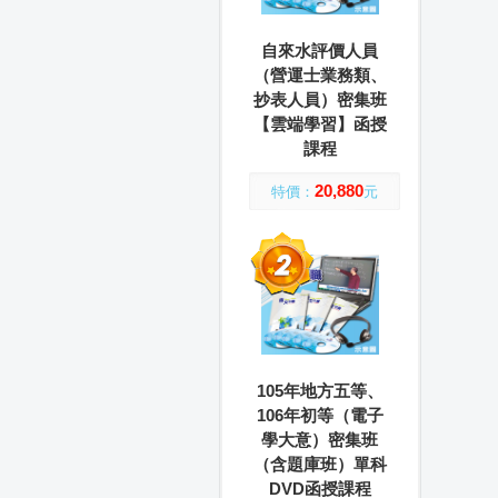
自來水評價人員
（營運士業務類、
抄表人員）密集班
【雲端學習】函授
課程
20,880
特價：
元
105年地方五等、
106年初等（電子
學大意）密集班
（含題庫班）單科
DVD函授課程