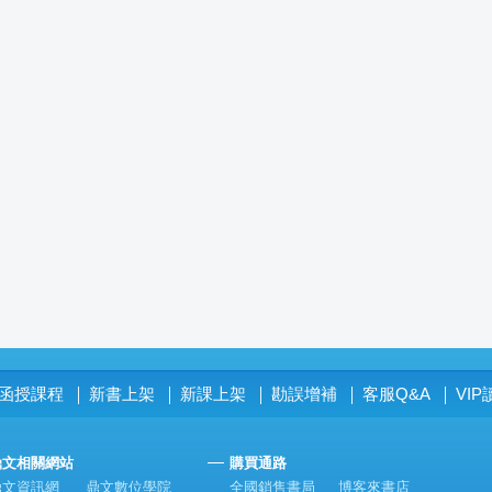
函授課程
新書上架
新課上架
勘誤增補
客服Q&A
VI
│
│
│
│
│
鼎文相關網站
購買通路
鼎文資訊網
鼎文數位學院
全國銷售書局
博客來書店