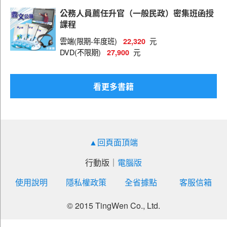
戶政
公務人員薦任升官（一般民政）密集班函授
司法行政
課程
地政
雲端(限期-年度班)
元
22,320
DVD(不限期)
元
27,900
社會行政
金融保險
看更多書籍
財稅行政
商業行政
勞工行政
▲回頁面頂端
廉政
行動版
｜
電腦版
會計
使用說明
隱私權政策
全省據點
客服信箱
電力工程
矯正
© 2015 TingWen Co., Ltd.
化學工程