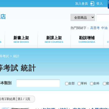
加入會員
登入
鼎文公職網路書店
熱門關鍵字：
高普考
中油
新書上架
新課上架
勘誤增補
S
NEW BOOKS
NEW COURSES
CORRIGENDA
C
等考試
>
統計
等考試 統計
尋本類別
全部
單科
全科
共有1筆結果│第1 / 1頁