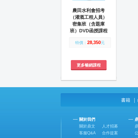
農田水利會招考
（灌溉工程人員）
密集班（含題庫
班）DVD函授課程
28,350
特價：
元
更多暢銷課程
書籍
│
關於我們
關於鼎文
人才招募
客服Q&A
合作提案