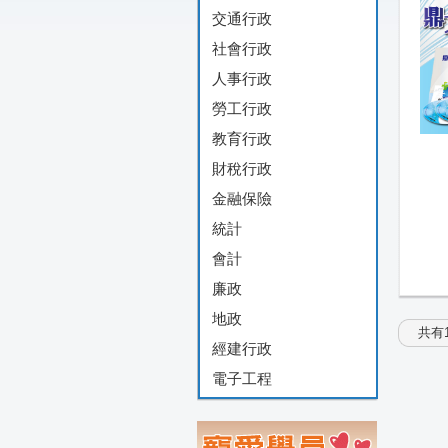
交通行政
社會行政
人事行政
勞工行政
教育行政
財稅行政
金融保險
統計
會計
廉政
地政
共有1
經建行政
電子工程