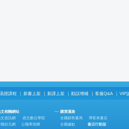
函授課程
新書上架
新課上架
勘誤增補
客服Q&A
VI
│
│
│
│
│
鼎文相關網站
購買通路
鼎文資訊網
鼎文數位學院
全國銷售書局
博客來書店
公職狀元網
公職學習網
全國據點
書店行動版