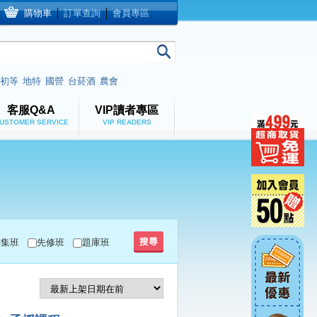
購物車
│
訂單查詢
│
會員專區
初等
地特
國營
台菸酒
農會
客服Q&A
VIP讀者專區
USTOMER SERVICE
VIP READERS
密集班
先修班
題庫班