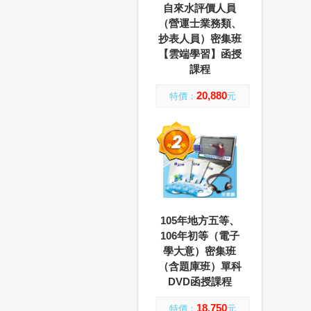
自來水評價人員
（營運士業務類、
抄表人員）密集班
【雲端學習】函授
課程
20,880
特價：
元
105年地方五等、
106年初等（電子
學大意）密集班
（含題庫班）單科
DVD函授課程
18,750
特價：
元