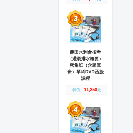
農田水利會招考
（灌溉排水概要）
密集班（含題庫
班）單科DVD函授
課程
11,250
特價：
元