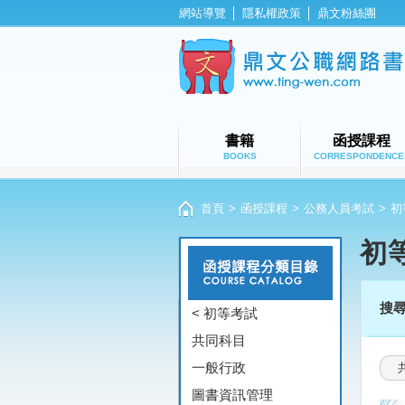
網站導覽
│
隱私權政策
│
鼎文粉絲團
書籍
函授課程
BOOKS
CORRESPONDENCE
首頁
>
函授課程
>
公務人員考試
>
初
初
搜
< 初等考試
共同科目
一般行政
圖書資訊管理