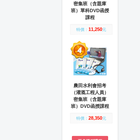
密集班（含題庫
班）單科DVD函授
課程
11,250
特價：
元
農田水利會招考
（灌溉工程人員）
密集班（含題庫
班）DVD函授課程
28,350
特價：
元