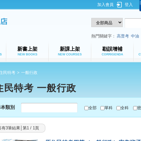
加入會員
登入
鼎文公職網路書店
熱門關鍵字：
高普考
中油
新書上架
新課上架
勘誤增補
S
NEW BOOKS
NEW COURSES
CORRIGENDA
C
住民特考
>
一般行政
住民特考 一般行政
尋本類別
全部
單科
全科
共有3筆結果│第1 / 1頁