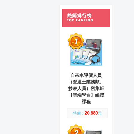
自來水評價人員
（營運士業務類、
抄表人員）密集班
【雲端學習】函授
課程
20,880
特價：
元