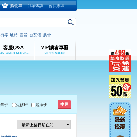
購物車
│
訂單查詢
│
會員專區
初等
地特
國營
台菸酒
農會
客服Q&A
VIP讀者專區
USTOMER SERVICE
VIP READERS
密集班
先修班
題庫班