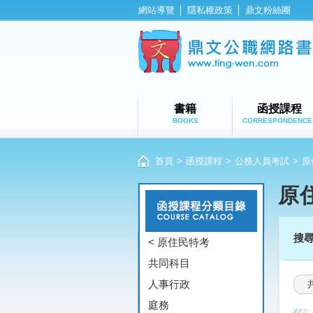
網站導覽
│
隱私權政策
│
鼎文粉絲團
書籍
函授課程
BOOKS
CORRESPONDENCE
首頁
>
函授課程
>
公務人員考試
>
原
原
搜
< 原住民特考
共同科目
人事行政
庭務