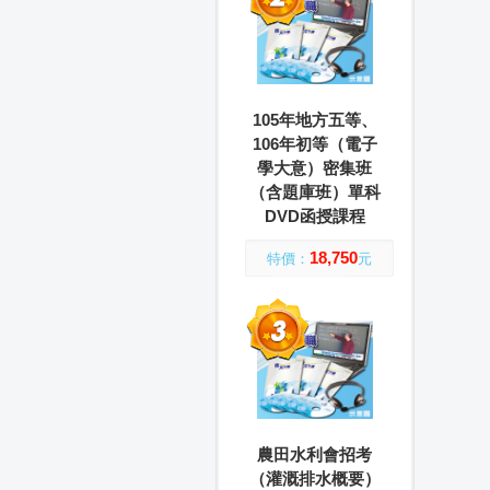
105年地方五等、
106年初等（電子
學大意）密集班
（含題庫班）單科
DVD函授課程
18,750
特價：
元
農田水利會招考
（灌溉排水概要）