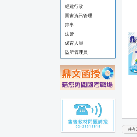
經建行政
圖書資訊管理
錄事
法警
保育人員
監所管理員
共有3