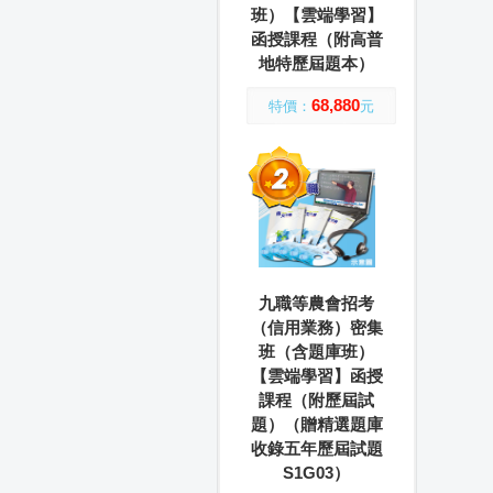
班）【雲端學習】
函授課程（附高普
地特歷屆題本）
68,880
特價：
元
九職等農會招考
（信用業務）密集
班（含題庫班）
【雲端學習】函授
課程（附歷屆試
題）（贈精選題庫
收錄五年歷屆試題
S1G03）