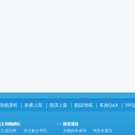
函授課程
新書上架
新課上架
勘誤增補
客服Q&A
VI
│
│
│
│
│
鼎文相關網站
購買通路
鼎文資訊網
鼎文數位學院
全國銷售書局
博客來書店