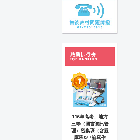
116年高考、地方
三等（圖書資訊管
理）密集班（含題
庫班&申論寫作