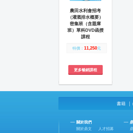
農田水利會招考
（灌溉排水概要）
密集班（含題庫
班）單科DVD函授
課程
11,250
特價：
元
更多暢銷課程
書籍
│
關於我們
關於鼎文
人才招募