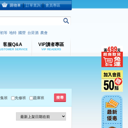
購物車
│
訂單查詢
│
會員專區
初等
地特
國營
台菸酒
農會
客服Q&A
VIP讀者專區
USTOMER SERVICE
VIP READERS
密集班
先修班
題庫班