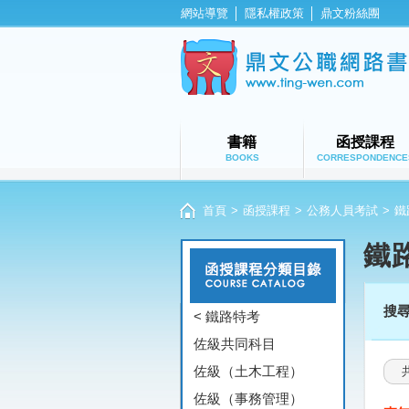
網站導覽
│
隱私權政策
│
鼎文粉絲團
書籍
函授課程
BOOKS
CORRESPONDENCE
首頁
>
函授課程
>
公務人員考試
>
鐵
鐵
搜
< 鐵路特考
佐級共同科目
佐級（土木工程）
佐級（事務管理）