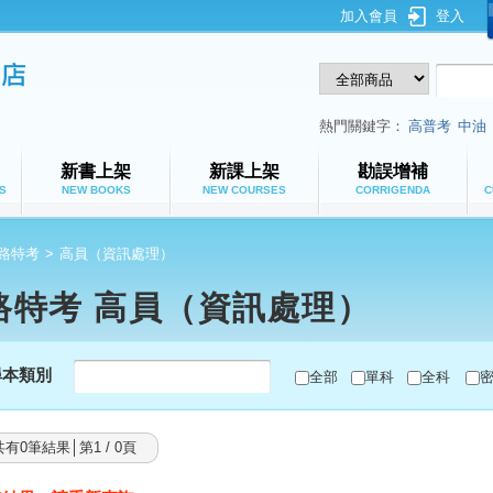
加入會員
登入
鼎文公職網路書店
熱門關鍵字：
高普考
中油
新書上架
新課上架
勘誤增補
S
NEW BOOKS
NEW COURSES
CORRIGENDA
C
路特考
>
高員（資訊處理）
路特考 高員（資訊處理）
尋本類別
全部
單科
全科
共有0筆結果│第1 / 0頁