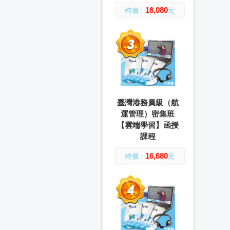
16,080
特價：
元
臺灣港務員級（航
運管理）密集班
【雲端學習】函授
課程
16,680
特價：
元