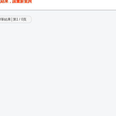
無結果，請重新查詢
筆結果│第1 / 0頁