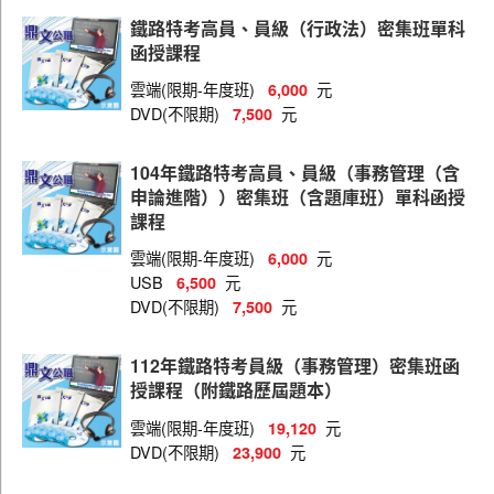
佐級（運輸營業）
鐵路特考高員、員級（行政法）密集班單科
佐級（場站調車）
函授課程
佐級（機械工程）
雲端(限期-年度班)
元
6,000
DVD(不限期)
元
7,500
佐級（機檢工程）
佐級（電力工程）
104年鐵路特考高員、員級（事務管理（含
申論進階））密集班（含題庫班）單科函授
佐級（電子工程）
課程
佐級（養路工程）
雲端(限期-年度班)
元
6,000
USB
元
6,500
佐級（會計）
DVD(不限期)
元
7,500
員級（人事行政）
112年鐵路特考員級（事務管理）密集班函
員級（土木工程）
授課程（附鐵路歷屆題本）
員級（地政）
雲端(限期-年度班)
元
19,120
員級（材料管理）
DVD(不限期)
元
23,900
員級（法律廉政）