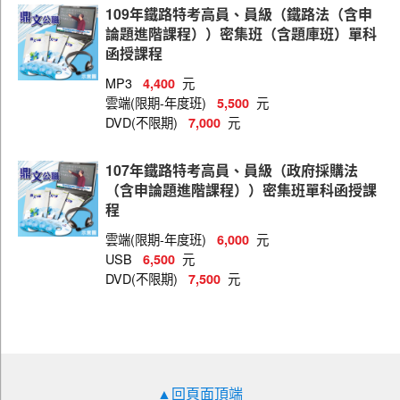
109年鐵路特考高員、員級（鐵路法（含申
員級（財經廉政）
論題進階課程））密集班（含題庫班）單科
函授課程
員級（統計）
MP3
元
4,400
員級（會計）
雲端(限期-年度班)
元
5,500
員級（資訊處理）
DVD(不限期)
元
7,000
員級（運輸營業）
107年鐵路特考高員、員級（政府採購法
員級（電力工程）
（含申論題進階課程））密集班單科函授課
程
員級（電子工程）
雲端(限期-年度班)
元
6,000
員級（機械工程）
USB
元
6,500
DVD(不限期)
元
7,500
員級（機檢工程）
高員、員級共同科目
高員（人事行政）
高員（土木工程）
▲回頁面頂端