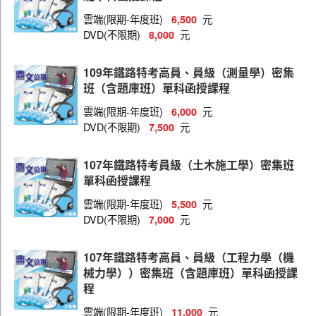
雲端(限期-年度班)
元
6,500
員級（財經廉政）
DVD(不限期)
元
8,000
員級（統計）
員級（會計）
109年鐵路特考高員、員級（測量學）密集
班（含題庫班）單科函授課程
員級（資訊處理）
雲端(限期-年度班)
元
6,000
員級（運輸營業）
DVD(不限期)
元
7,500
員級（電力工程）
107年鐵路特考員級（土木施工學）密集班
員級（電子工程）
單科函授課程
員級（機械工程）
雲端(限期-年度班)
元
5,500
DVD(不限期)
元
7,000
員級（機檢工程）
高員、員級共同科目
107年鐵路特考高員、員級（工程力學（機
械力學））密集班（含題庫班）單科函授課
高員（人事行政）
程
高員（土木工程）
雲端(限期-年度班)
元
11,000