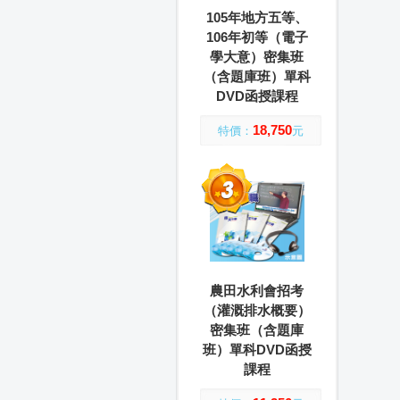
105年地方五等、
106年初等（電子
學大意）密集班
（含題庫班）單科
DVD函授課程
18,750
特價：
元
農田水利會招考
（灌溉排水概要）
密集班（含題庫
班）單科DVD函授
課程