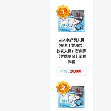
自來水評價人員
（營運士業務類、
抄表人員）密集班
【雲端學習】函授
課程
20,880
特價：
元