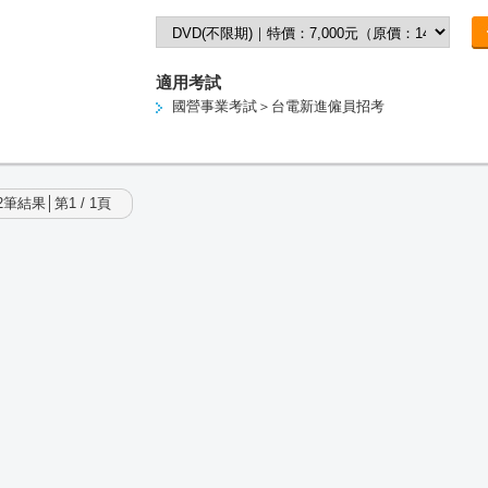
適用考試
國營事業考試＞台電新進僱員招考
筆結果│第1 / 1頁