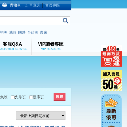
購物車
│
訂單查詢
│
會員專區
初等
地特
國營
台菸酒
農會
客服Q&A
VIP讀者專區
USTOMER SERVICE
VIP READERS
密集班
先修班
題庫班