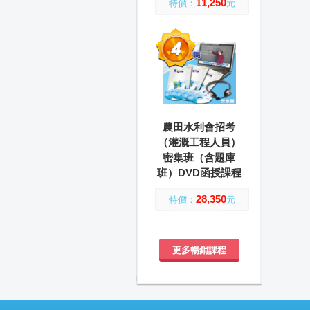
11,250
特價：
元
農田水利會招考
（灌溉工程人員）
密集班（含題庫
班）DVD函授課程
28,350
特價：
元
更多暢銷課程