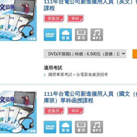
111年台電公司新進僱用人員（英文
課程
密集班
單科
適用考試
國營事業考試＞台電新進僱員招考
111年台電公司新進僱用人員（國文
庫班）單科函授課程
密集班
單科