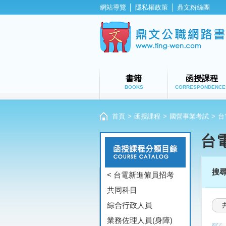
網站導覽
│
隱私權政策
│
鼎文粉絲團
書籍
函授課程
BOOKS
CORRESPONDENCE
首頁
>
函授課程
>
國營事業考試
>
台
台
搜
< 台電新進僱員招考
共同科目
綜合行政人員
業務佐理人員(身障)