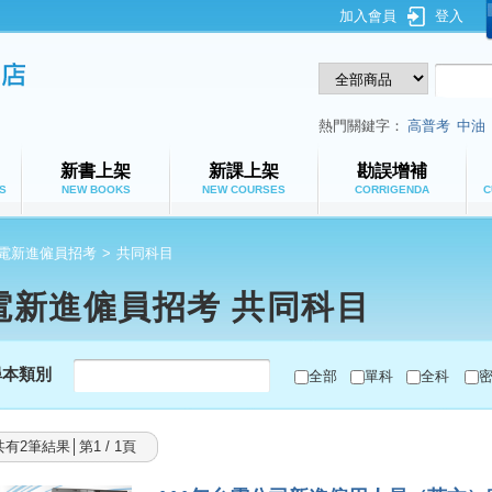
加入會員
登入
鼎文公職網路書店
熱門關鍵字：
高普考
中油
新書上架
新課上架
勘誤增補
S
NEW BOOKS
NEW COURSES
CORRIGENDA
C
電新進僱員招考
>
共同科目
電新進僱員招考 共同科目
尋本類別
全部
單科
全科
共有2筆結果│第1 / 1頁