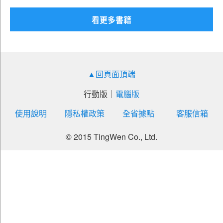
北捷（財務）
看更多書籍
北捷（會計）
北捷（行車）
北捷（土木）
▲回頁面頂端
北捷（電子）
北捷（電機）
行動版
｜
電腦版
北捷（機械）
使用說明
隱私權政策
全省據點
客服信箱
北捷（物業 ）
© 2015 TingWen Co., Ltd.
北捷（資訊）
北捷（運務）
北捷（政風）
北捷（交通運輸規劃）
北捷（司機員、站務員、服務員、客服員）