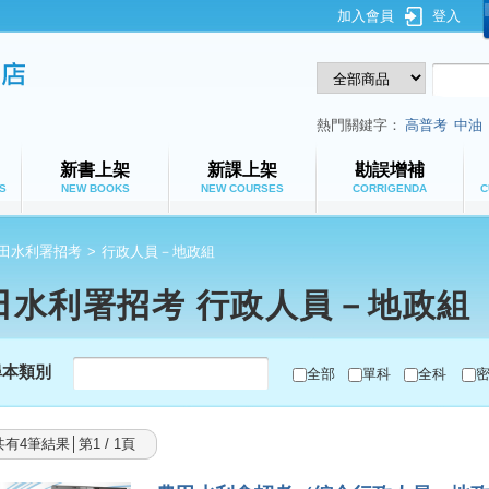
加入會員
登入
鼎文公職網路書店
熱門關鍵字：
高普考
中油
新書上架
新課上架
勘誤增補
S
NEW BOOKS
NEW COURSES
CORRIGENDA
C
田水利署招考
>
行政人員－地政組
田水利署招考 行政人員－地政組
尋本類別
全部
單科
全科
共有4筆結果│第1 / 1頁