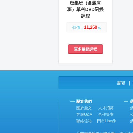
密集班（含題庫
班）單科DVD函授
課程
11,250
特價：
元
更多暢銷課程
書籍
│
關於我們
關於鼎文
人才招募
客服Q&A
合作提案
聯絡信箱
門市Line@