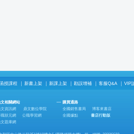
函授課程
新書上架
新課上架
勘誤增補
客服Q&A
VI
│
│
│
│
│
鼎文相關網站
購買通路
鼎文資訊網
鼎文數位學院
全國銷售書局
博客來書店
公職狀元網
公職學習網
全國據點
書店行動版
鼎文題庫網