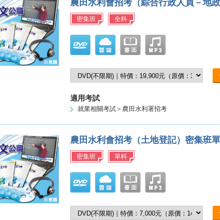
農田水利會招考（綜合行政人員－地
密集班
全科
適用考試
就業相關考試＞農田水利署招考
農田水利會招考（土地登記）密集班
密集班
單科