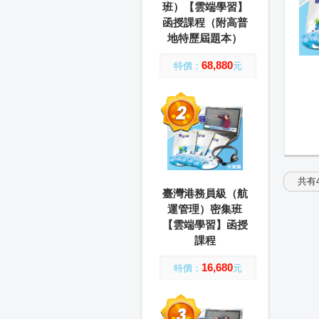
班）【雲端學習】
函授課程（附高普
地特歷屆題本）
68,880
特價：
元
共有4
臺灣港務員級（航
運管理）密集班
【雲端學習】函授
課程
16,680
特價：
元