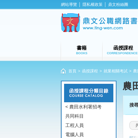
網站導覽
│
隱私權政策
│
鼎文粉絲團
書籍
函授課程
BOOKS
CORRESPONDENCE
首頁
>
函授課程
>
就業相關考試
>
農
農
搜
< 農田水利署招考
共同科目
工程人員
電腦人員