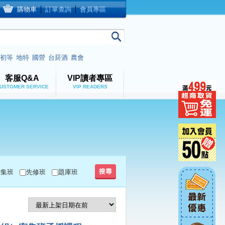
購物車
│
訂單查詢
│
會員專區
初等
地特
國營
台菸酒
農會
客服Q&A
VIP讀者專區
USTOMER SERVICE
VIP READERS
密集班
先修班
題庫班