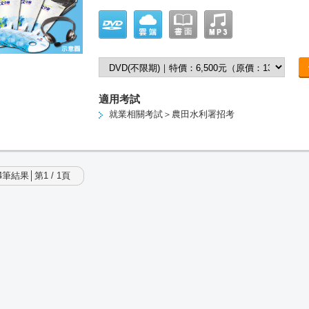
適用考試
就業相關考試＞農田水利署招考
筆結果│第1 / 1頁