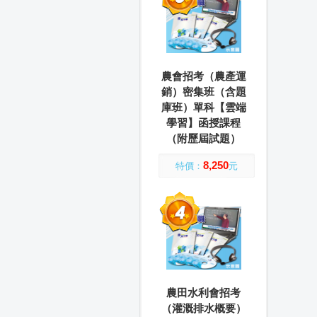
農會招考（農產運
銷）密集班（含題
庫班）單科【雲端
學習】函授課程
（附歷屆試題）
8,250
特價：
元
農田水利會招考
（灌溉排水概要）