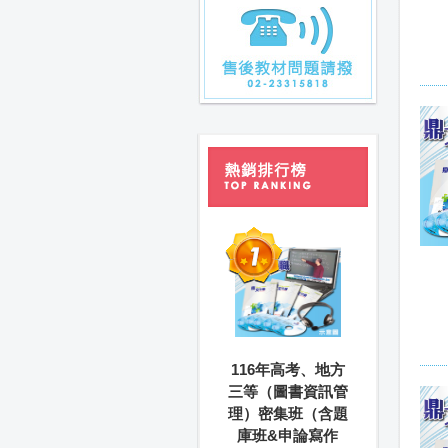
116年高考、地方
三等（圖書資訊管
理）密集班（含題
庫班&申論寫作