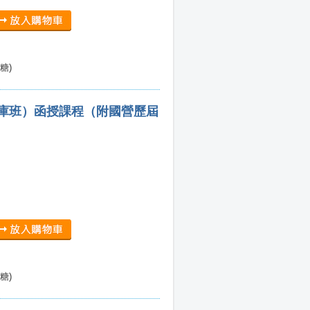
糖)
題庫班）函授課程（附國營歷屆
糖)