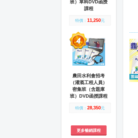
班）單科DVD函授
課程
11,250
特價：
元
農田水利會招考
（灌溉工程人員）
密集班（含題庫
班）DVD函授課程
28,350
特價：
元
更多暢銷課程