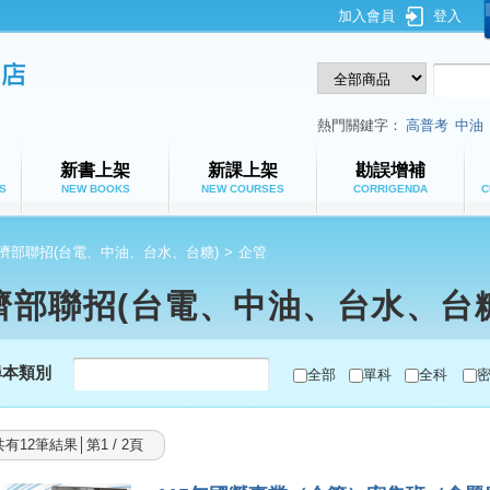
加入會員
登入
鼎文公職網路書店
熱門關鍵字：
高普考
中油
新書上架
新課上架
勘誤增補
S
NEW BOOKS
NEW COURSES
CORRIGENDA
C
濟部聯招(台電、中油、台水、台糖)
>
企管
濟部聯招(台電、中油、台水、台糖
尋本類別
全部
單科
全科
共有12筆結果│第1 / 2頁