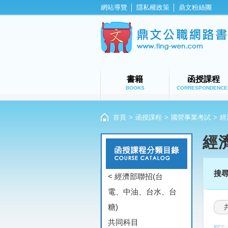
網站導覽
│
隱私權政策
│
鼎文粉絲團
書籍
函授課程
BOOKS
CORRESPONDENCE
首頁
>
函授課程
>
國營事業考試
>
經
經
搜
< 經濟部聯招(台
電、中油、台水、台
糖)
共同科目