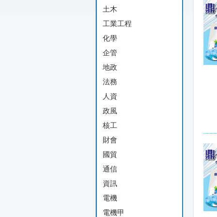
土木
工業工程
化學
企管
地政
法務
人資
政風
核工
財會
國貿
通信
資訊
電機
電機甲