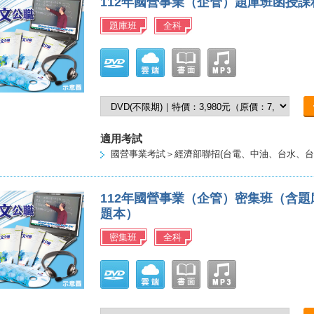
112年國營事業（企管）題庫班函授課
題庫班
全科
適用考試
國營事業考試＞經濟部聯招(台電、中油、台水、台
112年國營事業（企管）密集班（含
題本）
密集班
全科