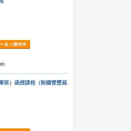
程
糖)
題庫班）函授課程（附國營歷屆