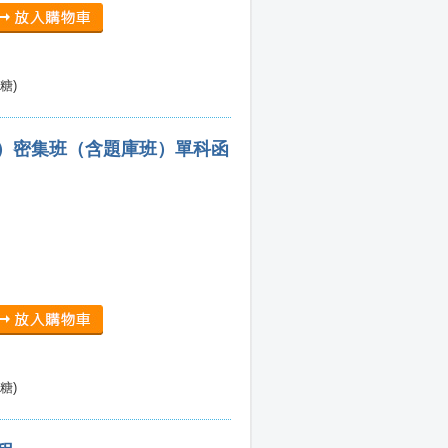
糖)
））密集班（含題庫班）單科函
糖)