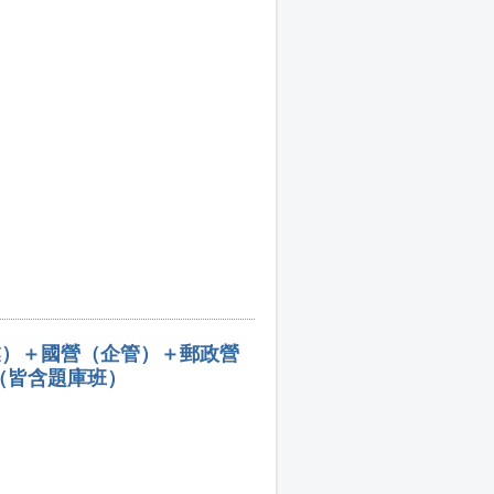
業）＋國營（企管）＋郵政營
（皆含題庫班）