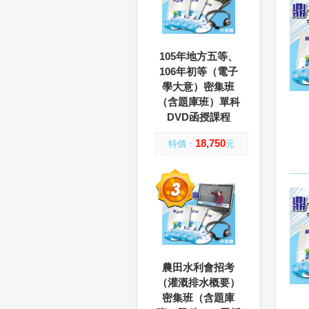
105年地方五等、
106年初等（電子
學大意）密集班
（含題庫班）單科
DVD函授課程
18,750
特價：
元
農田水利會招考
（灌溉排水概要）
密集班（含題庫