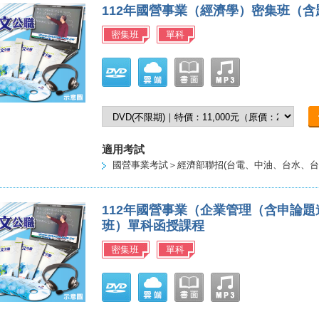
112年國營事業（經濟學）密集班（
密集班
單科
適用考試
國營事業考試＞經濟部聯招(台電、中油、台水、台
112年國營事業（企業管理（含申論
班）單科函授課程
密集班
單科