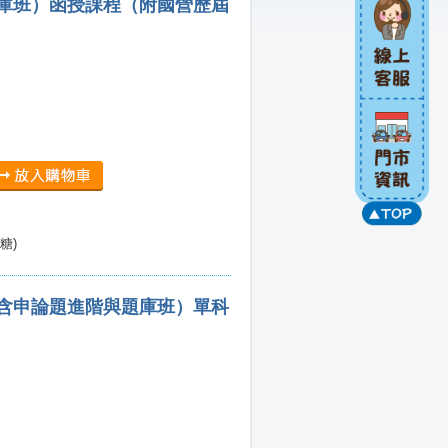
題庫班）函授課程（附國營歷屆
糖)
（含申論題進階與題庫班）單科