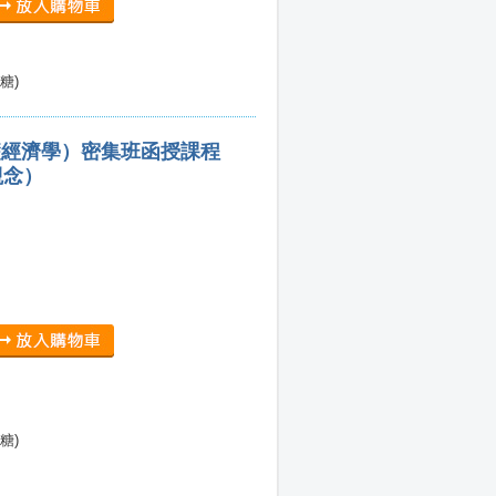
糖)
礎經濟學）密集班函授課程
觀念）
糖)