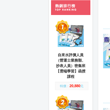
自來水評價人員
（營運士業務類、
抄表人員）密集班
【雲端學習】函授
課程
20,880
特價：
元