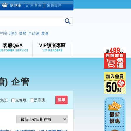
購物車
│
訂單查詢
│
會員專區
初等
地特
國營
台菸酒
農會
客服Q&A
VIP讀者專區
USTOMER SERVICE
VIP READERS
) 企管
密集班
先修班
題庫班