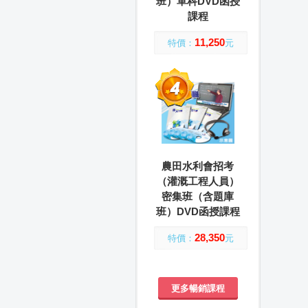
班）單科DVD函授
課程
11,250
特價：
元
農田水利會招考
（灌溉工程人員）
密集班（含題庫
班）DVD函授課程
28,350
特價：
元
更多暢銷課程