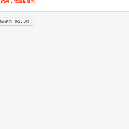
無結果，請重新查詢
筆結果│第1 / 0頁