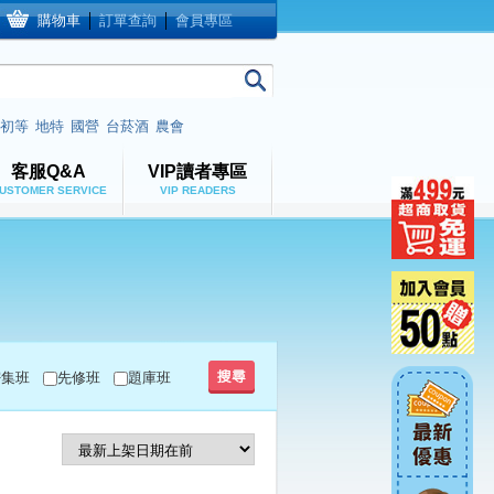
購物車
│
訂單查詢
│
會員專區
初等
地特
國營
台菸酒
農會
客服Q&A
VIP讀者專區
USTOMER SERVICE
VIP READERS
密集班
先修班
題庫班