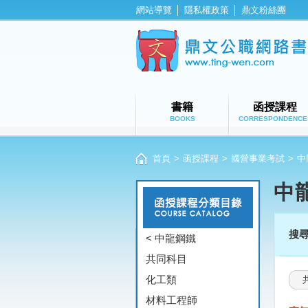
網站導覽
│
隱私權政策
│
鼎文粉絲團
書籍
函授課程
BOOKS
CORRESPONDENCE
首頁
>
函授課程
>
國營事業考試
>
中
中
搜
< 中龍鋼鐵
共同科目
化工類
材料工程師