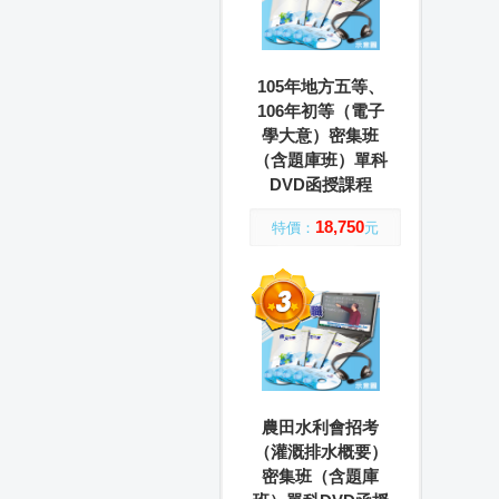
105年地方五等、
106年初等（電子
學大意）密集班
（含題庫班）單科
DVD函授課程
18,750
特價：
元
農田水利會招考
（灌溉排水概要）
密集班（含題庫