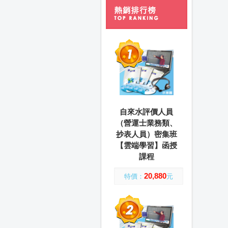
自來水評價人員
（營運士業務類、
抄表人員）密集班
【雲端學習】函授
課程
20,880
特價：
元