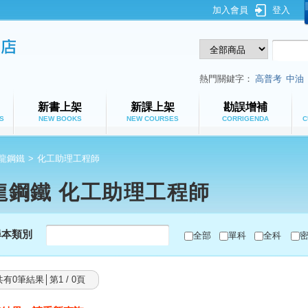
加入會員
登入
鼎文公職網路書店
熱門關鍵字：
高普考
中油
新書上架
新課上架
勘誤增補
S
NEW BOOKS
NEW COURSES
CORRIGENDA
C
龍鋼鐵
>
化工助理工程師
龍鋼鐵 化工助理工程師
尋本類別
全部
單科
全科
共有0筆結果│第1 / 0頁