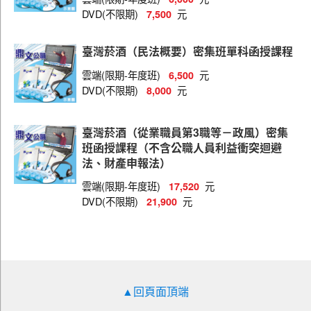
DVD(不限期)
元
7,500
評價職位(水電)
職員(物流管理)
臺灣菸酒（民法概要）密集班單科函授課程
職員(國際貿易)
雲端(限期-年度班)
元
6,500
DVD(不限期)
元
8,000
職員(會計)
職員(廣告、行銷企劃)
臺灣菸酒（從業職員第3職等－政風）密集
職員(電子商務)
班函授課程（不含公職人員利益衝突迴避
法、財產申報法）
職員(法務)
雲端(限期-年度班)
元
17,520
職員(地政)
DVD(不限期)
元
21,900
職員(企業管理)
職員(採購行政)
職員(電機)
▲回頁面頂端
職員(精密化學分析)