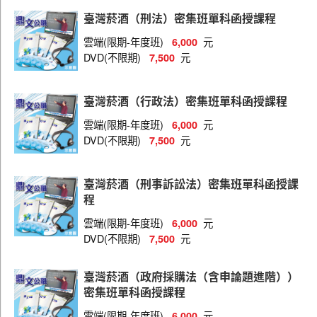
評價職位(推廣)
臺灣菸酒（刑法）密集班單科函授課程
評價職位(儲運、儲酒)
雲端(限期-年度班)
元
6,000
評價職位(物料倉儲)
DVD(不限期)
元
7,500
評價職位(機械)
臺灣菸酒（行政法）密集班單科函授課程
評價職位(土木)
雲端(限期-年度班)
元
6,000
評價職位(電子電機)
DVD(不限期)
元
7,500
評價職位(鍋爐)
臺灣菸酒（刑事訴訟法）密集班單科函授課
評價職位(電氣)
程
評價職位(化工)
雲端(限期-年度班)
元
6,000
評價職位(食品化工)
DVD(不限期)
元
7,500
評價職位(資訊技術)
臺灣菸酒（政府採購法（含申論題進階））
評價職位(農化)
密集班單科函授課程
評價職位(事務管理)
雲端(限期-年度班)
元
6,000