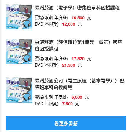
評價職位(推廣)
臺灣菸酒（電子學）密集班單科函授課程
評價職位(儲運、儲酒)
雲端(限期-年度班)
元
10,500
評價職位(物料倉儲)
DVD(不限期)
元
12,000
評價職位(機械)
臺灣菸酒（評價職位第1職等－電氣）密集
評價職位(土木)
班函授課程
評價職位(電子電機)
雲端(限期-年度班)
元
17,520
DVD(不限期)
元
21,900
評價職位(鍋爐)
評價職位(化工)
臺灣菸酒公司（電工原理（基本電學））密
集班單科函授課程
評價職位(食品化工)
雲端(限期-年度班)
元
6,000
評價職位(資訊技術)
DVD(不限期)
元
7,500
評價職位(農化)
評價職位(事務管理)
看更多書籍
評價職位(水電)