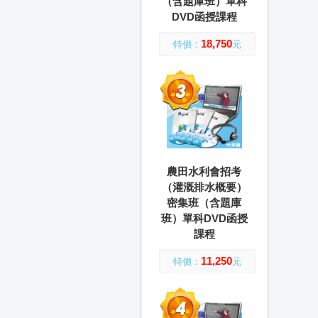
（含題庫班）單科
DVD函授課程
18,750
特價：
元
農田水利會招考
（灌溉排水概要）
密集班（含題庫
班）單科DVD函授
課程
11,250
特價：
元