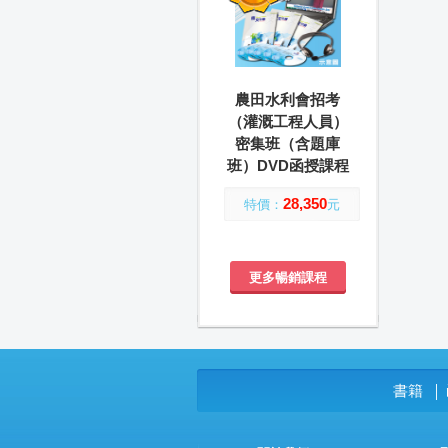
農田水利會招考
（灌溉工程人員）
密集班（含題庫
班）DVD函授課程
28,350
特價：
元
更多暢銷課程
書籍
│