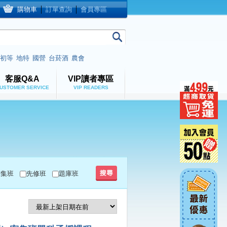
購物車
│
訂單查詢
│
會員專區
初等
地特
國營
台菸酒
農會
客服Q&A
VIP讀者專區
USTOMER SERVICE
VIP READERS
密集班
先修班
題庫班