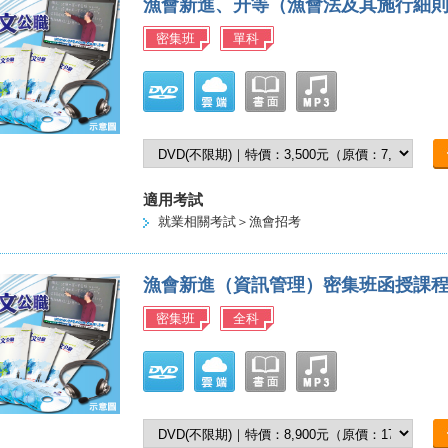
漁會新進、升等（漁會法及其施行細
密集班
單科
適用考試
就業相關考試＞漁會招考
漁會新進（資訊管理）密集班函授課
密集班
全科