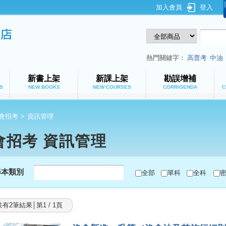
加入會員
登入
鼎文公職網路書店
熱門關鍵字：
高普考
中油
新書上架
新課上架
勘誤增補
S
NEW BOOKS
NEW COURSES
CORRIGENDA
C
會招考
>
資訊管理
會招考 資訊管理
尋本類別
全部
單科
全科
共有2筆結果│第1 / 1頁