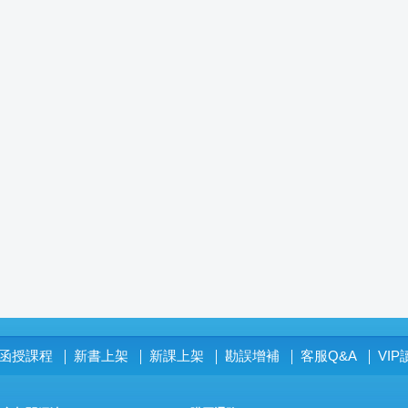
函授課程
新書上架
新課上架
勘誤增補
客服Q&A
VI
│
│
│
│
│