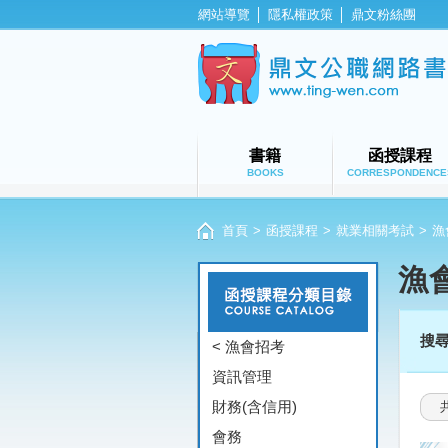
網站導覽
│
隱私權政策
│
鼎文粉絲團
書籍
函授課程
BOOKS
CORRESPONDENCE
首頁
>
函授課程
>
就業相關考試
>
漁
漁
搜
< 漁會招考
資訊管理
財務(含信用)
會務