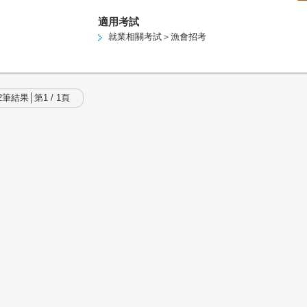
適用考試
就業相關考試＞漁會招考
筆結果│第1 / 1頁