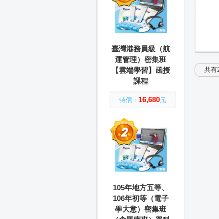
臺灣港務員級（航
運管理）密集班
【雲端學習】函授
共有2
課程
16,680
特價：
元
105年地方五等、
106年初等（電子
學大意）密集班