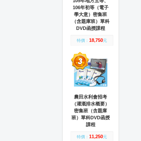
105年地方五等、
106年初等（電子
學大意）密集班
（含題庫班）單科
DVD函授課程
18,750
特價：
元
農田水利會招考
（灌溉排水概要）
密集班（含題庫
班）單科DVD函授
課程
11,250
特價：
元