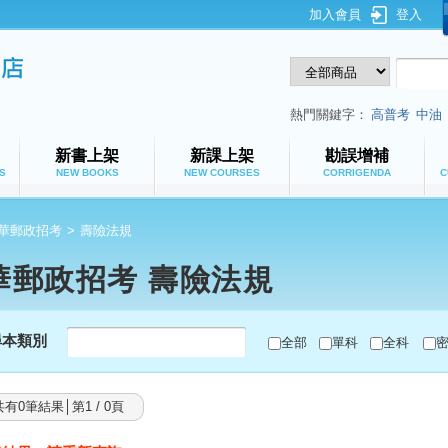
加入會員
登入
鼎文公職網路書店
熱門關鍵字：
高普考
中油
新書上架
新課上架
勘誤增補
S
NEW BOOKS
NEW COURSES
CORRIGENDA
C
華郵政招考
>
壽險法規
華郵政招考 壽險法規
尋本類別
全部
單科
全科
共有0筆結果│第1 / 0頁