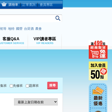
購物車
│
訂單查詢
│
會員專區
初等
地特
國營
台菸酒
農會
客服Q&A
VIP讀者專區
USTOMER SERVICE
VIP READERS
密集班
先修班
題庫班