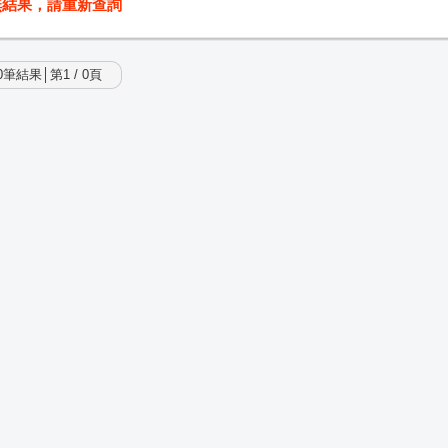
無結果，請重新查詢
筆結果│第1 / 0頁