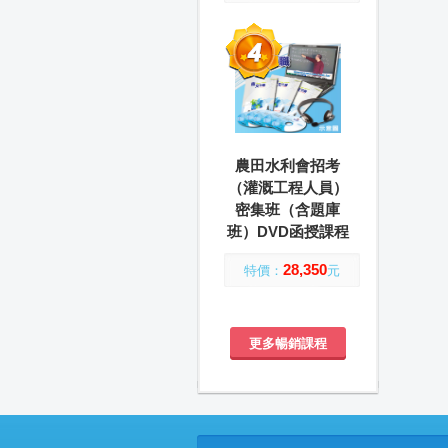
農田水利會招考
（灌溉工程人員）
密集班（含題庫
班）DVD函授課程
28,350
特價：
元
更多暢銷課程