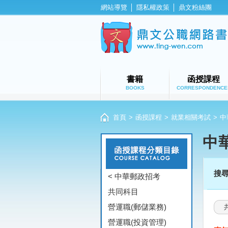
網站導覽
│
隱私權政策
│
鼎文粉絲團
書籍
函授課程
BOOKS
CORRESPONDENCE
首頁
>
函授課程
>
就業相關考試
>
中
中
搜
< 中華郵政招考
共同科目
營運職(郵儲業務)
營運職(投資管理)