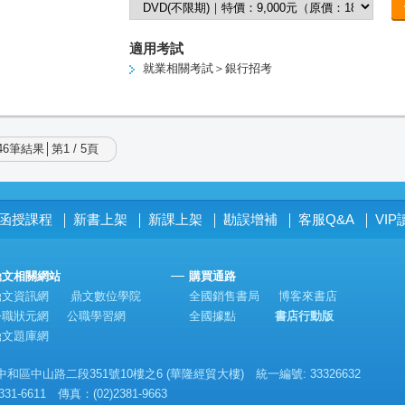
適用考試
就業相關考試＞銀行招考
6筆結果│第1 / 5頁
函授課程
新書上架
新課上架
勘誤增補
客服Q&A
VI
│
│
│
│
│
鼎文相關網站
購買通路
鼎文資訊網
鼎文數位學院
全國銷售書局
博客來書店
公職狀元網
公職學習網
全國據點
書店行動版
鼎文題庫網
區中山路二段351號10樓之6 (華隆經貿大樓) 統一編號: 33326632
331-6611 傳真：(02)2381-9663