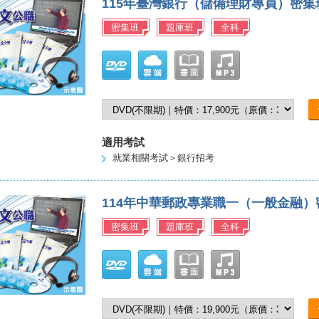
115年臺灣銀行（儲備理財專員）密
密集班
題庫班
全科
適用考試
就業相關考試＞銀行招考
114年中華郵政專業職一（一般金融
密集班
題庫班
全科