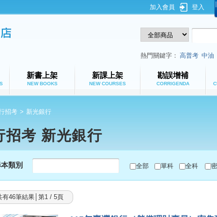
加入會員
登入
鼎文公職網路書店
熱門關鍵字：
高普考
中油
新書上架
新課上架
勘誤增補
S
NEW BOOKS
NEW COURSES
CORRIGENDA
C
行招考
>
新光銀行
行招考 新光銀行
尋本類別
全部
單科
全科
共有46筆結果│第1 / 5頁