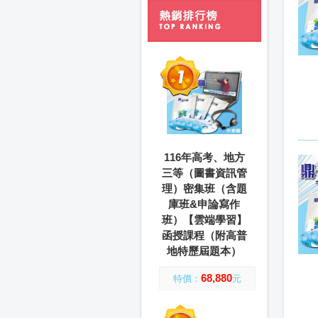
116年高考、地方
三等（圖書資訊管
理）密集班（含題
庫班&申論寫作
班）【雲端學習】
函授課程（附高普
地特歷屆題本）
68,880
特價：
元