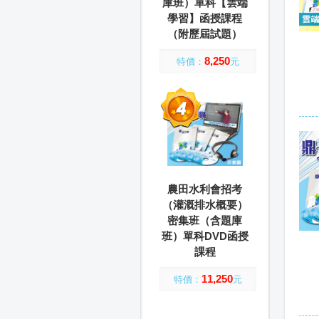
庫班）單科【雲端
學習】函授課程
（附歷屆試題）
8,250
特價：
元
農田水利會招考
（灌溉排水概要）
密集班（含題庫
班）單科DVD函授
課程
11,250
特價：
元