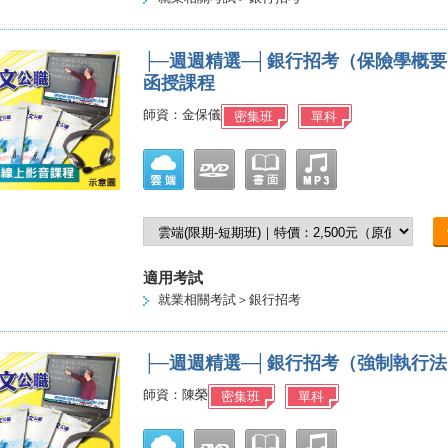
├─週週精選─┤銀行招考（保險學概
函授課程
師資：金保儀
密集班
單科
適用考試
就業相關考試＞銀行招考
├─週週精選─┤銀行招考（強制執行
師資：陳榮
密集班
單科