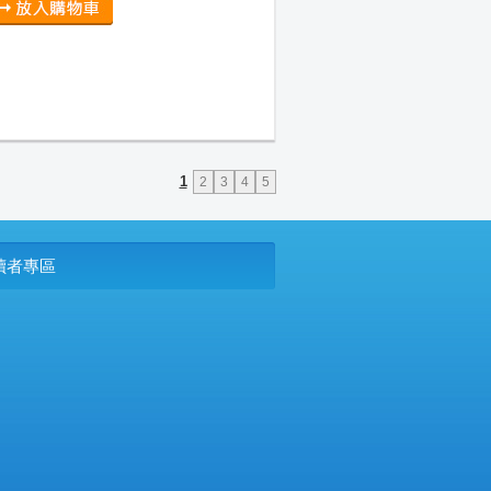
1
2
3
4
5
P讀者專區