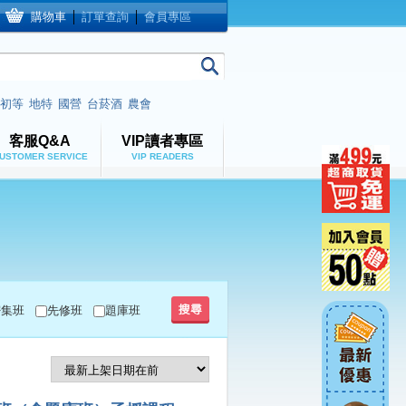
購物車
│
訂單查詢
│
會員專區
初等
地特
國營
台菸酒
農會
客服Q&A
VIP讀者專區
USTOMER SERVICE
VIP READERS
密集班
先修班
題庫班