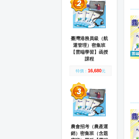
臺灣港務員級（航
運管理）密集班
【雲端學習】函授
課程
16,680
特價：
元
農會招考（農產運
銷）密集班（含題