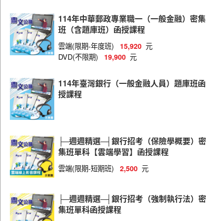
金融聯合徵信中心
114年中華郵政專業職一（一般金融）密集
班（含題庫班）函授課程
財團法人中小企業信用保證基金
雲端(限期-年度班)
元
15,920
財團法人台灣票據交換所
DVD(不限期)
元
19,900
114年臺灣銀行（一般金融人員）題庫班函
授課程
├─週週精選─┤銀行招考（保險學概要）密
集班單科【雲端學習】函授課程
雲端(限期-短期班)
元
2,500
├─週週精選─┤銀行招考（強制執行法）密
集班單科函授課程