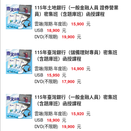
華南金控
115年土地銀行（一般金融人員 證券營業
兆豐國際商銀
員）密集班（含題庫班）函授課程
臺灣企銀
雲端(限期-年度班)
元
15,900
USB
元
18,900
彰化銀行
DVD(不限期)
元
19,900
新光銀行
115年臺灣銀行（儲備理財專員）密集班
台中商銀
（含題庫班）函授課程
高雄銀行
雲端(限期-年度班)
元
14,900
USB
元
15,950
三信商銀
DVD(不限期)
元
17,900
農業金庫
115年臺灣銀行（一般金融人員）密集班
上海銀行
（含題庫班）函授課程
中國輸出入銀行
雲端(限期-年度班)
元
15,920
聯邦商業銀行
USB
元
18,900
DVD(不限期)
元
19,900
板信商業銀行