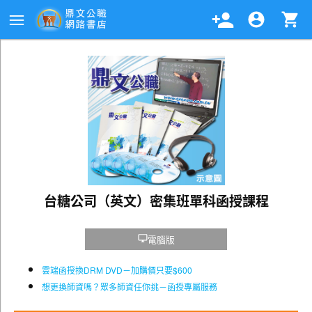
台糖公司（英文）密集班單科函授課程
電腦版
雲端函授換DRM DVD－加購價只要$600
想更換師資嗎？眾多師資任你挑－函授專屬服務