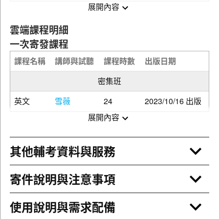
展開內容
※自103年開始，錄影影片為HD高畫質，僅限於PC電腦觀
雲端課程明細
看
一次寄發課程
(器材陸續更換中，部分課程仍為一般DVD畫質)
課程名稱
講師與試聽
課程時數
出版日期
上課實錄之DVD影音光碟，每堂課約2.5小時(以實際
上課時間為主)
密集班
函授學員手冊與教材核對表
英文
雪薇
24
2023/10/16 出版
贈送鼎文出版參考書 (部份課程不含贈書，以實際標
示為主)
展開內容
精編講義教材
上課實錄之教學影片，每堂課約2.5小時(以實際上課
平時測驗券(第二堂後均附，部份課程測驗較少，以
時間為主)
其他輔考資料與服務
老師提供為主)
函授學員手冊與教材核對
國家考試申論題測驗用紙(依課程題型提供)
精編講義教材
國家考試選擇題答案卡(依課程題型提供)
寄件說明與注意事項
平時測驗券(第二堂後均附，部份課程測驗較少，以
課程補充教材(以老師提供為主)
老師提供為主)
上課板書整理(部份課程老師無抄寫板書，以實際收
國家考試申論題測驗用紙(依課程題型提供)
使用說明與需求配備
到為主)
國家考試選擇題答案卡(依課程題型提供)