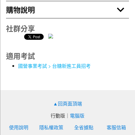
精美光碟收納盒(依課程長度提供，以實品為主)
課程補充教材(以老師提供為主)
購物說明
上課板書整理(部份課程老師無抄寫板書，以實際收
到為主)
社群分享
★本課程使用雲端影音教學★
不論是電腦、手機、平板，只要可以連線上網，就可立即學習，不受時間和地
適用考試
點限制，
國營事業考試 > 台糖新進工員招考
隨時隨地享有鼎文專業課程輔考，學習更加彈性有效率！
雲端影音說明
雲端課程使用期限為１２個月。(特殊短期課程除
外，實際使用效期以教材清單上標示日期為準)
▲回頁面頂端
利用網路瀏覽器上網觀看線上課程。
雲端網站採扣點機制，提供課程堂數２
倍的點數，能
行動版
｜
電腦版
重複學習，每堂課可觀看２遍。
使用說明
隱私權政策
全省據點
客服信箱
線上播放器支援倍數播放功能，可加速和放慢教學速
度。