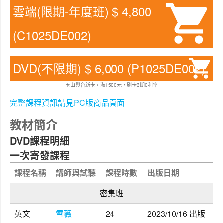
雲端(限期-年度班) $ 4,800
(C1025DE002)
DVD(不限期) $ 6,000 (P1025DE002)
玉山與台新卡，滿1500元，刷卡3期0利率
完整課程資訊請見PC版商品頁面
教材簡介
DVD課程明細
一次寄發課程
課程名稱
講師與試聽
課程時數
出版日期
密集班
英文
雪薇
24
2023/10/16 出版