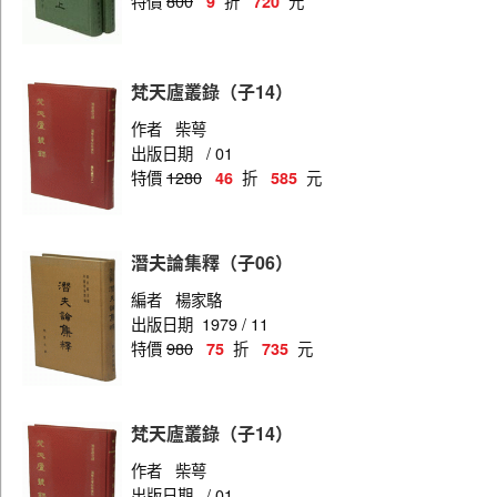
特價
800
折
元
9
720
梵天廬叢錄（子14）
作者
柴萼
出版日期
/ 01
特價
1280
折
元
46
585
潛夫論集釋（子06）
編者
楊家駱
出版日期
1979 / 11
特價
980
折
元
75
735
梵天廬叢錄（子14）
作者
柴萼
出版日期
/ 01