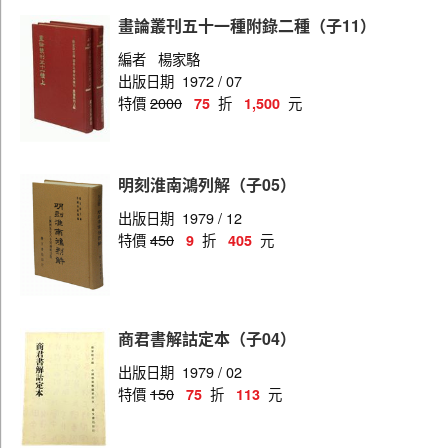
畫論叢刊五十一種附錄二種（子11）
編者
楊家駱
出版日期
1972 / 07
特價
2000
折
元
75
1,500
明刻淮南鴻列解（子05）
出版日期
1979 / 12
特價
450
折
元
9
405
商君書解詁定本（子04）
出版日期
1979 / 02
特價
150
折
元
75
113