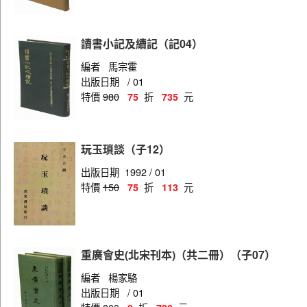
讀書小記及續記（記04）
編者
馬宗霍
出版日期
/ 01
特價
980
折
元
75
735
玩玉瑣談（子12）
出版日期
1992 / 01
特價
150
折
元
75
113
重廣會史(北宋刊本)（共二冊）（子07）
編者
楊家駱
出版日期
/ 01