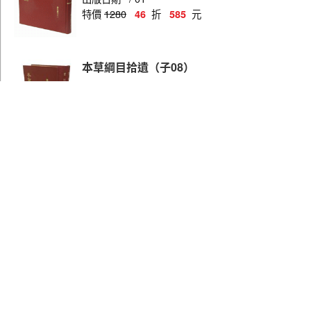
特價
1280
折
元
46
585
本草綱目拾遺（子08）
編者
楊家駱
出版日期
1973 / 09
特價
480
折
元
75
360
釋氏疑年錄（子09）
編者
楊家駱
出版日期
1977 / 03
特價
880
折
元
75
660
四庫全書考證（全五冊）（記03）
主編
楊家駱