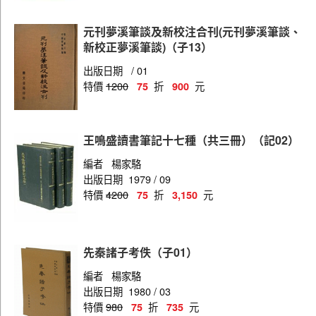
元刊夢溪筆談及新校注合刊(元刊夢溪筆談、
新校正夢溪筆談)（子13）
出版日期
/ 01
特價
1200
折
元
75
900
王鳴盛讀書筆記十七種（共三冊）（記02）
編者
楊家駱
出版日期
1979 / 09
特價
4200
折
元
75
3,150
先秦諸子考佚（子01）
編者
楊家駱
出版日期
1980 / 03
特價
980
折
元
75
735