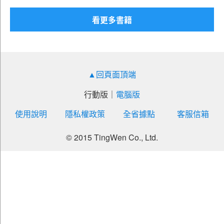
衛生與護理類
看更多書籍
家政群幼保類
工程與管理類
外語群英語類
▲回頁面頂端
電機與電子群電機類
行動版
｜
電腦版
使用說明
隱私權政策
全省據點
客服信箱
© 2015 TingWen Co., Ltd.