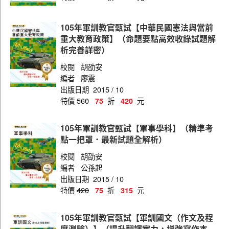
105年軍訓教官甄試【中華民國憲法與當前
重大教育政策】（命題要點高效收錄試題解
析完善詳密）
校閱
胡劭安
編者
廖震
出版日期
2015 / 10
特價
560
折
元
75
420
105年軍訓教官甄試【軍事學科】（精準考
點一把罩．最新試題全解析）
校閱
胡劭安
編者
公孫起
出版日期
2015 / 10
特價
420
折
元
75
315
105年軍訓教官甄試【軍訓國文（作文及程
度測驗）】（提升翻譯實力，增強寫作本