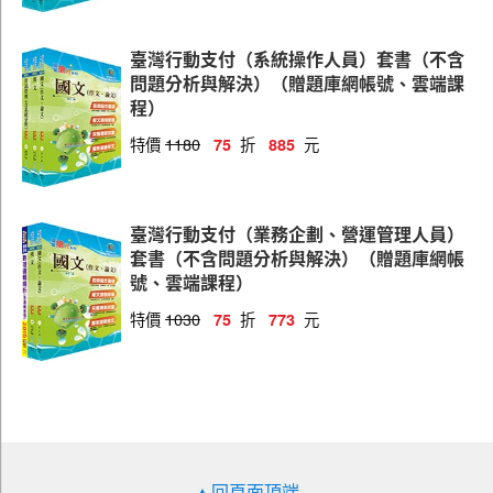
臺灣行動支付（系統操作人員）套書（不含
問題分析與解決）（贈題庫網帳號、雲端課
程）
特價
1180
折
元
75
885
臺灣行動支付（業務企劃、營運管理人員）
套書（不含問題分析與解決）（贈題庫網帳
號、雲端課程）
特價
1030
折
元
75
773
▲回頁面頂端