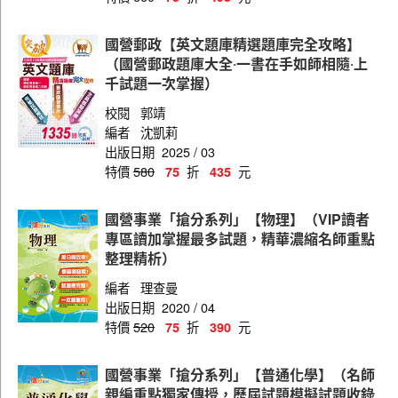
國營郵政【英文題庫精選題庫完全攻略】
（國營郵政題庫大全‧一書在手如師相隨‧上
千試題一次掌握）
校閱
郭靖
編者
沈凱莉
出版日期
2025 / 03
特價
580
折
元
75
435
國營事業「搶分系列」【物理】（VIP讀者
專區讀加掌握最多試題，精華濃縮名師重點
整理精析）
編者
理查曼
出版日期
2020 / 04
特價
520
折
元
75
390
國營事業「搶分系列」【普通化學】（名師
親編重點獨家傳授，歷屆試題模擬試題收錄