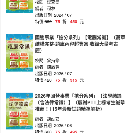
校閱
理查曼
編者
程林
出版日期
2024 / 07
特價
600
折
元
75
450
國營事業「搶分系列」【電腦常識】（篇章
結構完整‧題庫內容超豐富‧收錄大量考古
題）
校閱
倉持修
編者
陳啟豐
出版日期
2026 / 07
特價
420
折
元
75
315
2026年國營事業「搶分系列」【法學緒論
（含法律常識）】（感謝PTT上榜考生誠摯
推薦！115年最新試題精準解析）
編者
胡劭安
出版日期
2026 / 06
特價
660
折
元
75
495