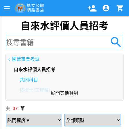
自來水評價人員招考
< 國營事業考試
自來水評價人員招考
共同科目
技術士(工程類)
展開其他類組
技術士(化驗類)
共
37
筆
技術士(裝修類)
技術士(操作類甲)