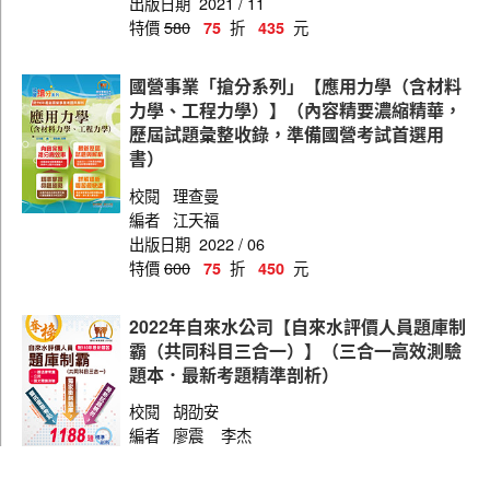
出版日期
2021 / 11
特價
580
折
元
75
435
國營事業「搶分系列」【應用力學（含材料
力學、工程力學）】（內容精要濃縮精華，
歷屆試題彙整收錄，準備國營考試首選用
書）
校閱
理查曼
編者
江天福
出版日期
2022 / 06
特價
600
折
元
75
450
2022年自來水公司【自來水評價人員題庫制
霸（共同科目三合一）】（三合一高效測驗
題本．最新考題精準剖析）
校閱
胡劭安
編者
廖震
李杰
出版日期
2022 / 05
特價
540
折
元
75
405