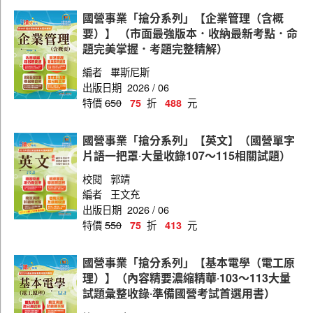
技術士(操作類乙)
國營事業「搶分系列」【企業管理（含概
營運士(行政類)
要）】 （市面最強版本．收納最新考點．命
題完美掌握．考題完整精解）
營運士(行政類地政)
編者
畢斯尼斯
營運士(抄表類)
出版日期
2026 / 06
特價
650
折
元
75
488
營運士(業務類)
國營事業「搶分系列」【英文】（國營單字
片語一把罩‧大量收錄107～115相關試題）
校閱
郭靖
編者
王文充
出版日期
2026 / 06
特價
550
折
元
75
413
國營事業「搶分系列」【基本電學（電工原
理）】（內容精要濃縮精華‧103～113大量
試題彙整收錄‧準備國營考試首選用書）