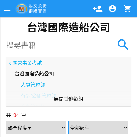
台灣國際造船公司
< 國營事業考試
台灣國際造船公司
人資管理師
行銷/公關管理師
展開其他類組
企劃管理師
共
34
筆
會計管理師
財會管理師