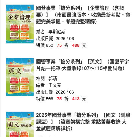
國貿管理師
國營事業「搶分系列」【企業管理（含概
資訊管理師
要）】 （市面最強版本．收納最新考點．命
題完美掌握．考題完整精解）
業務管理師
編者
畢斯尼斯
一般工程師
出版日期
2026 / 06
特價
650
折
元
75
488
工業工程工程師
造船工程師
國營事業「搶分系列」【英文】（國營單字
片語一把罩‧大量收錄107～115相關試題）
資訊工程師
校閱
郭靖
電機工程師
編者
王文充
輪機工程師
出版日期
2026 / 06
特價
550
折
元
75
413
機械工程師
技術生
2025年國營事業「搶分系列」【國文（測驗
題型）】（篇章架構完整‧重點菁華收錄‧大
量試題精解詳析）