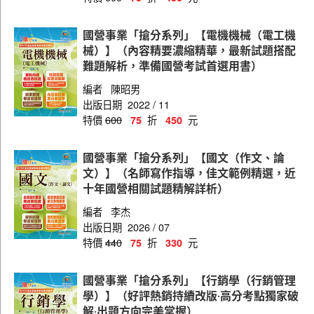
國營事業「搶分系列」【電機機械（電工機
械）】（內容精要濃縮精華，最新試題搭配
難題解析，準備國營考試首選用書）
編者
陳昭男
出版日期
2022 / 11
特價
600
折
元
75
450
國營事業「搶分系列」【國文（作文、論
文）】（名師寫作指導，佳文範例精選，近
十年國營相關試題精解詳析）
編者
李杰
出版日期
2026 / 07
特價
440
折
元
75
330
國營事業「搶分系列」【行銷學（行銷管理
學）】（好評熱銷持續改版‧高分考點獨家破
解‧出題方向完美掌握）