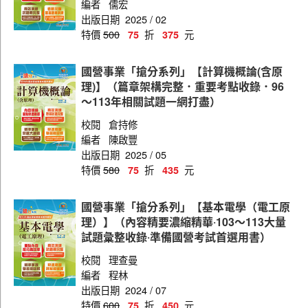
編者
儒宏
出版日期
2025 / 02
特價
500
折
元
75
375
國營事業「搶分系列」【計算機概論(含原
理)】（篇章架構完整．重要考點收錄．96
～113年相關試題一網打盡）
校閱
倉持修
編者
陳啟豐
出版日期
2025 / 05
特價
580
折
元
75
435
國營事業「搶分系列」【基本電學（電工原
理）】（內容精要濃縮精華‧103～113大量
試題彙整收錄‧準備國營考試首選用書）
校閱
理查曼
編者
程林
出版日期
2024 / 07
特價
600
折
元
75
450