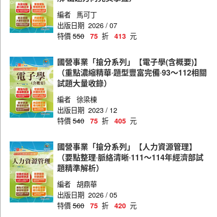
編者
馬可丁
出版日期
2026 / 07
特價
550
折
元
75
413
國營事業「搶分系列」【電子學(含概要)】
（重點濃縮精華‧題型豐富完備‧93～112相關
試題大量收錄）
編者
徐梁棟
出版日期
2023 / 12
特價
540
折
元
75
405
國營事業「搶分系列」【人力資源管理】
（要點整理‧脈絡清晰‧111～114年經濟部試
題精準解析）
編者
胡鼎華
出版日期
2026 / 05
特價
560
折
元
75
420