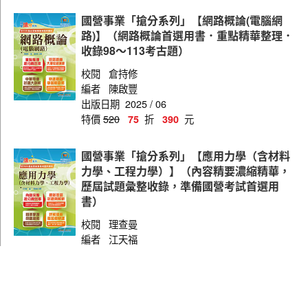
國營事業「搶分系列」【網路概論(電腦網
路)】（網路概論首選用書．重點精華整理．
收錄98～113考古題）
校閱
倉持修
編者
陳啟豐
出版日期
2025 / 06
特價
520
折
元
75
390
國營事業「搶分系列」【應用力學（含材料
力學、工程力學）】（內容精要濃縮精華，
歷屆試題彙整收錄，準備國營考試首選用
書）
校閱
理查曼
編者
江天福
出版日期
2022 / 06
特價
600
折
元
75
450
國營事業「搶分系列」【資訊管理（含系統