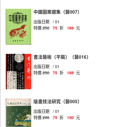
中國圖案選集（藝007）
出版日期
/ 01
特價
250
折
元
75
188
書法藝術（平裝）（藝016）
出版日期
/ 01
特價
250
折
元
75
188
版畫技法研究（藝005）
出版日期
/ 01
特價
200
折
元
75
150