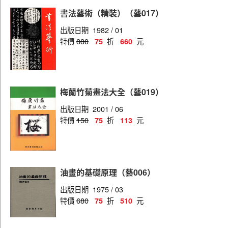
書法藝術（精裝）（藝017）
出版日期
1982 / 01
特價
880
折
元
75
660
梅蘭竹菊畫法大全（藝019）
出版日期
2001 / 06
特價
150
折
元
75
113
油畫的基礎原理（藝006）
出版日期
1975 / 03
特價
680
折
元
75
510