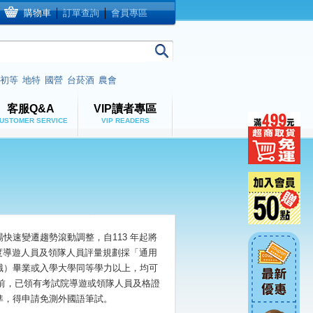
購物車
│
訂單查詢
│
會員專區
初等
地特
國營
台菸酒
農會
客服Q&A
VIP讀者專區
USTOMER SERVICE
VIP READERS
速變遷趨勢滾動調整，自113 年起將
度導遊人員及領隊人員評量規劃採「通用
職）畢業或入學大學同等學力以上，均可
日前，已領有考試院導遊或領隊人員及格證
準，得申請免測外國語筆試。