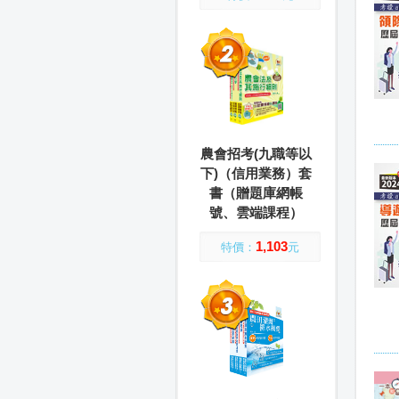
農會招考(九職等以
下)（信用業務）套
書（贈題庫網帳
號、雲端課程）
1,103
特價：
元