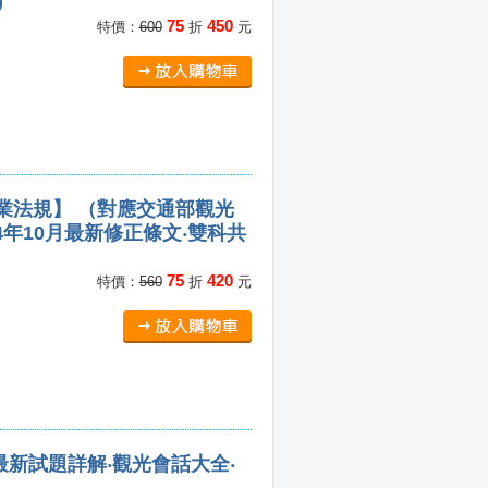
）
75
450
特價：
600
折
元
執業法規】 （對應交通部觀光
年10月最新修正條文‧雙科共
75
420
特價：
560
折
元
新試題詳解‧觀光會話大全‧