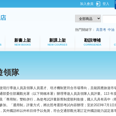
加入會員
登入
鼎文公職網路書店
熱門關鍵字：
高普考
中油
新書上架
新課上架
勘誤增補
S
NEW BOOKS
NEW COURSES
CORRIGENDA
C
遊領隊
使現行導遊人員及領隊人員選才、培才機制更符合市場導向，且能因應旅遊市場快
通部委任部屬觀光署（以下簡稱本署）辦理導遊人員及領隊人員評量。113 年
及「專用制」雙軌併行，為使考試評量新舊制度順利銜接，國人凡具有高中（
參加。「通用制」評量方式，將比照考選部考試內容辦理；至於2023年7月1
，其外國語科以外科目得予以免測，符合交通部觀光署訂定外國語能力認定基