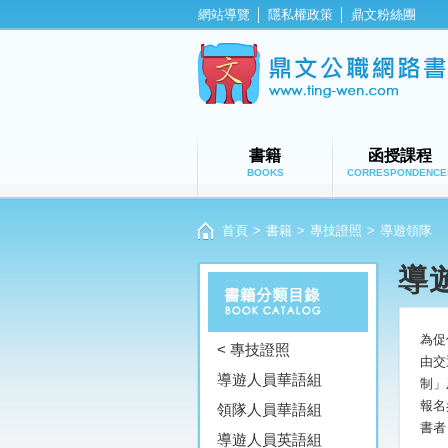
網站導覽
│
隱私權政策
│
鼎文粉絲團
書籍
函授課程
BOOKS
CORRESPONDENCE
首頁
>
書籍
>
專技證照
>
導遊領隊
導
為促
< 專技證照
由交
導遊人員華語組
制」
報名
領隊人員華語組
書者
導遊人員英語組