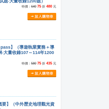
試題‧大量收錄1200題）
75
480
特價：
640
折
元
 pass】（導遊執業實務＋導
量收錄107～114年1200
75
435
特價：
580
折
元
概要】（中外歷史地理觀光資