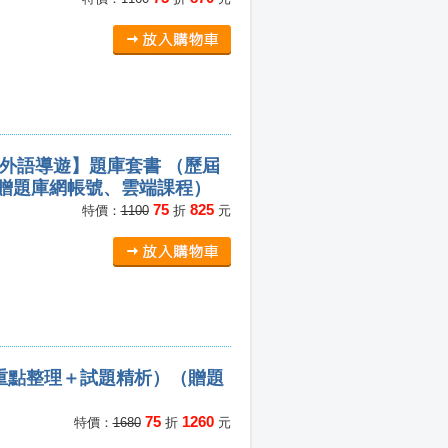
精解【外語導遊】題庫套書 （歷屆
（贈題庫網帳號、雲端課程）
75
825
特價：
1100
折
元
（重點整理＋試題精析）（贈題
75
1260
特價：
1680
折
元