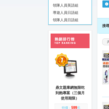
領隊人員英語組
導遊人員日語組
領隊人員日語組
搜
鼎文題庫網無限吃
到飽專案（三個月
使用期限）
599
特價：
元