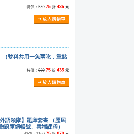
75
435
特價：
580
折
元
】（雙科共用一魚兩吃．重點
75
435
特價：
580
折
元
精解【外語領隊】題庫套書 （歷屆
（贈題庫網帳號、雲端課程）
75
870
特價：
1160
折
元