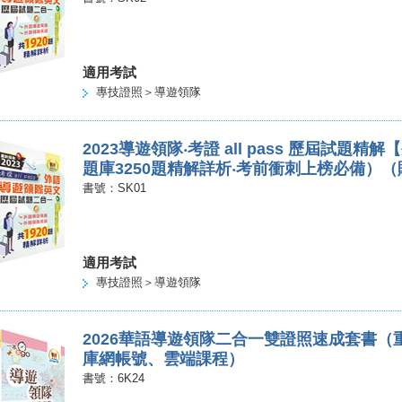
適用考試
專技證照＞導遊領隊
2023導遊領隊‧考證 all pass 歷屆試題
題庫3250題精解詳析‧考前衝刺上榜必備）
書號：SK01
適用考試
專技證照＞導遊領隊
2026華語導遊領隊二合一雙證照速成套書
庫網帳號、雲端課程）
書號：6K24