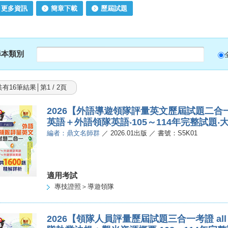
更多資訊
簡章下載
歷屆試題
尋本類別
共有16筆結果│第1 / 2頁
2026【外語導遊領隊評量英文歷屆試題二合一考
英語＋外語領隊英語‧105～114年完整試題‧大
編者：鼎文名師群
／ 2026.01出版 ／ 書號：S5K01
適用考試
專技證照＞導遊領隊
2026【領隊人員評量歷屆試題三合一考證 all