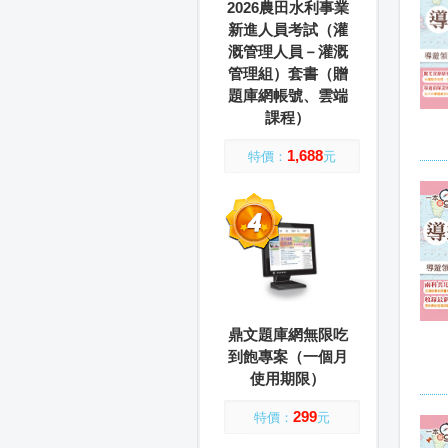
2026農田水利事業
新進人員考試（灌
溉管理人員－灌溉
管理組）套書（贈
題庫網帳號、雲端
課程）
1,688
特價：
元
鼎文題庫網無限吃
到飽專案（一個月
使用期限）
299
特價：
元