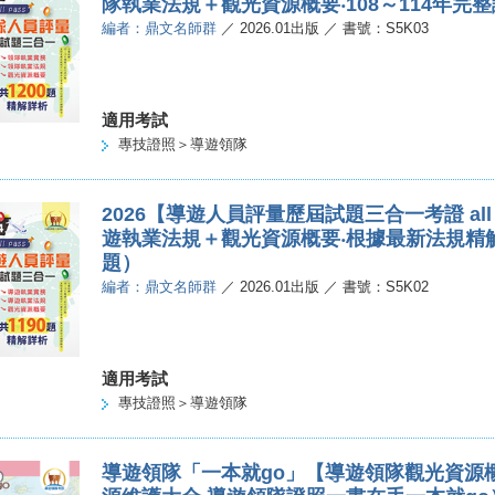
隊執業法規＋觀光資源概要‧108～114年完整
編者：鼎文名師群
／ 2026.01出版 ／ 書號：S5K03
適用考試
專技證照＞導遊領隊
2026【導遊人員評量歷屆試題三合一考證 all
遊執業法規＋觀光資源概要‧根據最新法規精解‧大
題）
編者：鼎文名師群
／ 2026.01出版 ／ 書號：S5K02
適用考試
專技證照＞導遊領隊
導遊領隊「一本就go」【導遊領隊觀光資源