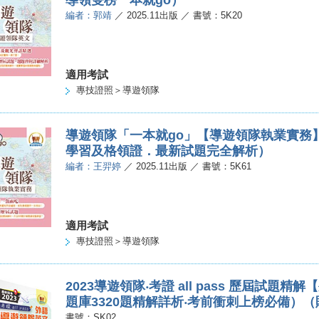
導領雙榜一本就go）
編者：郭靖
／ 2025.11出版 ／ 書號：5K20
適用考試
專技證照＞導遊領隊
導遊領隊「一本就go」【導遊領隊執業實務
學習及格領證．最新試題完全解析）
編者：王羿婷
／ 2025.11出版 ／ 書號：5K61
適用考試
專技證照＞導遊領隊
2023導遊領隊‧考證 all pass 歷屆試題
題庫3320題精解詳析‧考前衝刺上榜必備）
書號：SK02