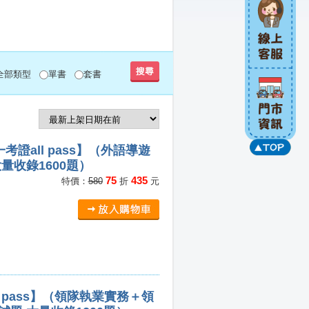
全部類型
單書
套書
證all pass】（外語導遊
量收錄1600題）
75
435
特價：
580
折
元
 pass】（領隊執業實務＋領