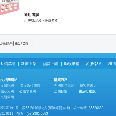
適用考試
專技證照＞導遊領隊
6筆結果│第1 / 2頁
函授課程
新書上架
新課上架
勘誤增補
客服Q&A
VI
│
│
│
│
│
鼎文相關網站
購買通路
鼎文資訊網
鼎文數位學院
全國銷售書局
博客來書店
公職狀元網
公職學習網
全國據點
書店行動版
鼎文題庫網
區中山路二段351號10樓之6 (華隆經貿大樓) 統一編號: 33326632
331-6611 傳真：(02)2381-9663