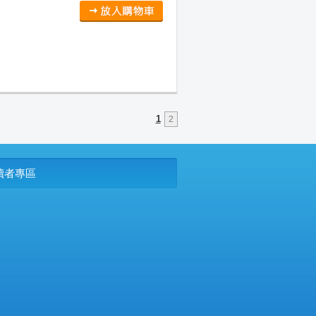
1
2
P讀者專區