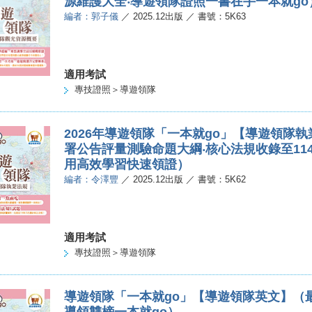
源維護大全‧導遊領隊證照一書在手一本就go
編者：郭子儀
／ 2025.12出版 ／ 書號：5K63
適用考試
專技證照＞導遊領隊
2026年導遊領隊「一本就go」【導遊領隊
署公告評量測驗命題大綱‧核心法規收錄至114
用高效學習快速領證）
編者：令澤豐
／ 2025.12出版 ／ 書號：5K62
適用考試
專技證照＞導遊領隊
導遊領隊「一本就go」【導遊領隊英文】（最