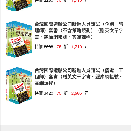
75
1,710
台灣國際造船公司新進人員甄試（企劃－管
理師）套書（不含策略規劃）（贈英文單字
書、題庫網帳號、雲端課程）
特價
2280
折
元
75
1,710
台灣國際造船公司新進人員甄試（儀電－工
程師）套書（贈英文單字書、題庫網帳號、
雲端課程）
特價
3420
折
元
75
2,565