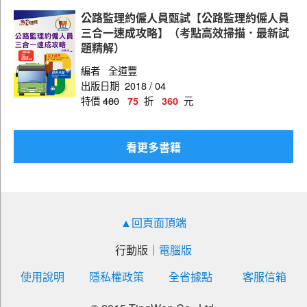
公路監理約僱人員甄試【公路監理約僱人員
三合一速成攻略】（考點高效掃描．最新試
題精解）
編者
全道豐
出版日期
2018 / 04
特價
480
折
元
75
360
看更多書籍
▲回頁面頂端
行動版
｜
電腦版
使用說明
隱私權政策
全省據點
客服信箱