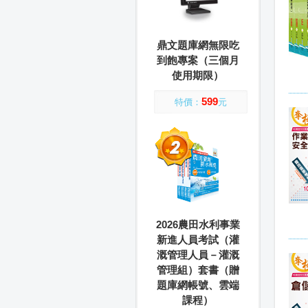
鼎文題庫網無限吃
到飽專案（三個月
使用期限）
599
特價：
元
2026農田水利事業
新進人員考試（灌
溉管理人員－灌溉
管理組）套書（贈
題庫網帳號、雲端
課程）