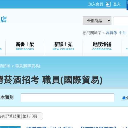
加入會員
登入
鼎文公職網路書店
熱門關鍵字：
高普考
中油
新書上架
新課上架
勘誤增補
S
NEW BOOKS
NEW COURSES
CORRIGENDA
C
酒招考
>
職員(國際貿易)
灣菸酒招考 職員(國際貿易)
尋本類別
共有27筆結果│第1 / 3頁