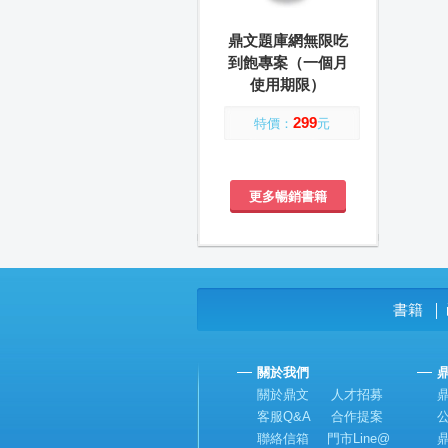
鼎文題庫網無限吃
到飽專案（一個月
使用期限）
299
特價：
元
更多暢銷書籍
書籍
│
關於我們
關於鼎文
人才招募
客服Q&A
合作提案
聯絡信箱
門市Line@