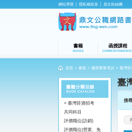
網站導覽
│
隱私權政策
│
鼎文粉絲團
書籍
函授課程
BOOKS
CORRESPONDENCE
首頁
>
書籍
>
國營事業考試
>
臺灣菸
臺
搜
< 臺灣菸酒招考
共同科目
評價職位(訪銷)
評價職位(營業、免