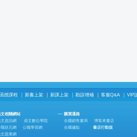
函授課程
新書上架
新課上架
勘誤增補
客服Q&A
VI
│
│
│
│
│
鼎文相關網站
購買通路
鼎文資訊網
鼎文數位學院
全國銷售書局
博客來書店
公職狀元網
公職學習網
全國據點
書店行動版
鼎文題庫網