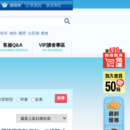
購物車
│
訂單查詢
│
會員專區
初等
地特
國營
台菸酒
農會
客服Q&A
VIP讀者專區
USTOMER SERVICE
VIP READERS
全部類型
單書
套書