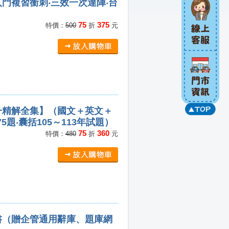
門複習衝刺‧三效一次達陣‧台
75
375
特價：
500
折
元
一精解全集】（國文＋英文＋
題‧囊括105～113年試題）
75
360
特價：
480
折
元
書（贈企管通用辭庫、題庫網