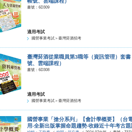
帳號、雲端課程）
書號：6D309
適用考試
國營事業考試＞臺灣菸酒招考
臺灣菸酒從業職員第3職等（資訊管理）套書
號、雲端課程）
書號：6D308
適用考試
國營事業考試＞臺灣菸酒招考
國營事業「搶分系列」【會計學概要】（台
用‧全新出版掌握命題趨勢‧收錄近十年考古