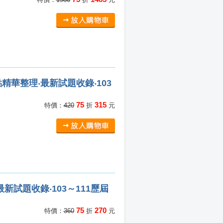
華整理‧最新試題收錄‧103
75
315
特價：
420
折
元
試題收錄‧103～111歷屆
75
270
特價：
360
折
元