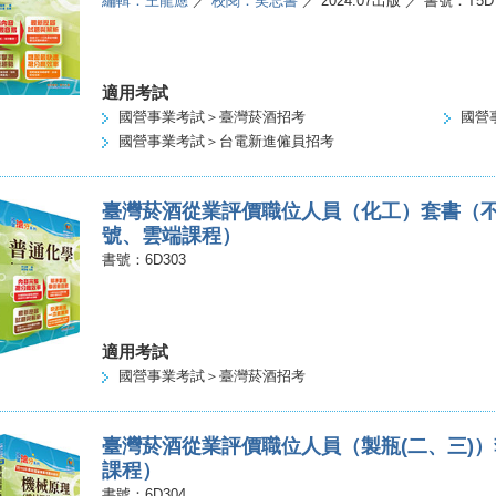
編輯：王龍應
／
校閱：笑忘書
／ 2024.07出版 ／ 書號：T5D
適用考試
國營事業考試＞臺灣菸酒招考
國營
國營事業考試＞台電新進僱員招考
臺灣菸酒從業評價職位人員（化工）套書（
號、雲端課程）
書號：6D303
適用考試
國營事業考試＞臺灣菸酒招考
臺灣菸酒從業評價職位人員（製瓶(二、三)
課程）
書號：6D304