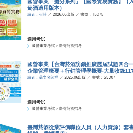
國營事業「搶分系列」【國際貿易實務】（入
菸酒適用版本）
編者：崔特
／ 2026.06出版 ／ 書號：T5D75
適用考試
國營事業考試＞臺灣菸酒招考
國營事業【台灣菸酒訪銷推廣歷屆試題四合
企業管理概要＋行銷管理學概要‧大量收錄1175
編者：鼎文名師群
／ 2025.06出版 ／ 書號：S5D07
適用考試
國營事業考試＞臺灣菸酒招考
臺灣菸酒從業評價職位人員（人力資源）套