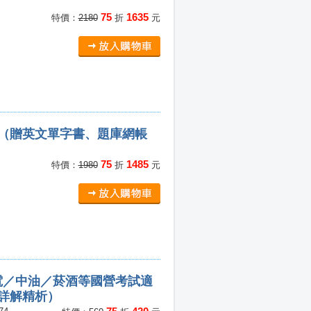
75
1635
特價：
2180
折
元
（贈英文單字書、題庫網帳
75
1485
特價：
1980
折
元
電／中油／菸酒等國營考試適
題詳解精析）