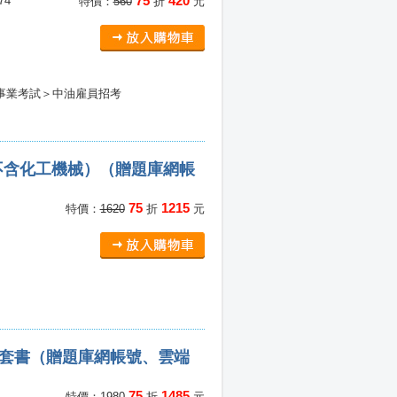
75
420
74
特價：
560
折
元
事業考試＞中油雇員招考
不含化工機械）（贈題庫網帳
75
1215
特價：
1620
折
元
）套書（贈題庫網帳號、雲端
75
1485
特價：
1980
折
元