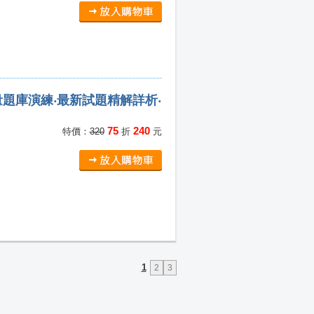
題庫演練‧最新試題精解詳析‧
75
240
特價：
320
折
元
1
2
3