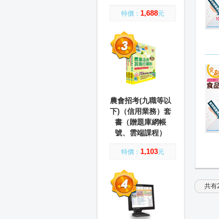
1,688
特價：
元
農會招考(九職等以
下)（信用業務）套
書（贈題庫網帳
號、雲端課程）
1,103
特價：
元
共有2