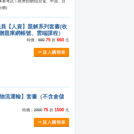
事業考試＞經濟部聯招(台電、中油、台
台糖)
職員【人資】題解系列套書(收
（贈題庫網帳號、雲端課程）
75
660
特價：
880
折
元
【物流運輸】套書（不含倉儲
75
1500
特價：
2000
折
元