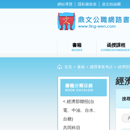
網站導覽
│
隱私權政策
│
鼎文粉絲團
書籍
函授課程
BOOKS
CORRESPONDENCE
首頁
>
書籍
>
國營事業考試
>
經濟部
經
搜
< 經濟部聯招(台
電、中油、台水、
台糖)
共同科目