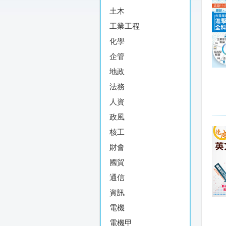
土木
工業工程
化學
企管
地政
法務
人資
政風
核工
財會
國貿
通信
資訊
電機
電機甲