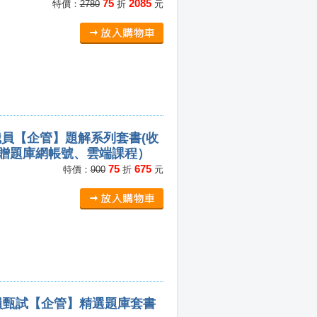
75
2085
特價：
2780
折
元
職員【企管】題解系列套書(收
（贈題庫網帳號、雲端課程）
75
675
特價：
900
折
元
員甄試【企管】精選題庫套書