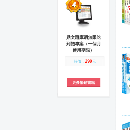
鼎文題庫網無限吃
到飽專案（一個月
使用期限）
299
特價：
元
更多暢銷書籍