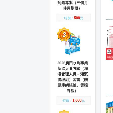
到飽專案（三個月
使用期限）
599
特價：
元
2026農田水利事業
新進人員考試（灌
溉管理人員－灌溉
管理組）套書（贈
題庫網帳號、雲端
課程）
1,688
特價：
元