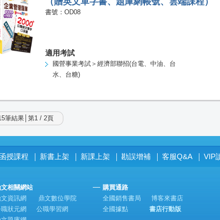
（贈英文單字書、題庫網帳號、雲端課程）
書號：OD08
適用考試
國營事業考試＞經濟部聯招(台電、中油、台
水、台糖)
5筆結果│第1 / 2頁
函授課程
新書上架
新課上架
勘誤增補
客服Q&A
VI
│
│
│
│
│
鼎文相關網站
購買通路
鼎文資訊網
鼎文數位學院
全國銷售書局
博客來書店
公職狀元網
公職學習網
全國據點
書店行動版
鼎文題庫網