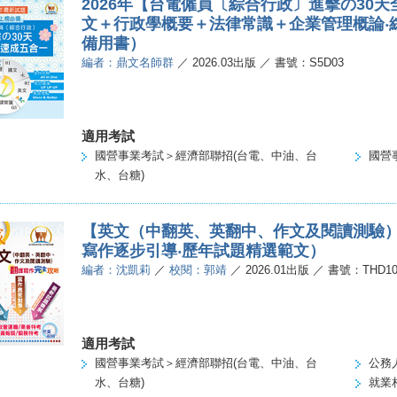
2026年【台電僱員〔綜合行政〕進擊の30
文＋行政學概要＋法律常識＋企業管理概論‧
備用書）
編者：鼎文名師群
／ 2026.03出版 ／ 書號：S5D03
適用考試
國營事業考試＞經濟部聯招(台電、中油、台
國營
水、台糖)
【英文（中翻英、英翻中、作文及閱讀測驗
寫作逐步引導‧歷年試題精選範文）
編者：沈凱莉
／
校閱：郭靖
／ 2026.01出版 ／ 書號：THD1
適用考試
國營事業考試＞經濟部聯招(台電、中油、台
公務
水、台糖)
就業