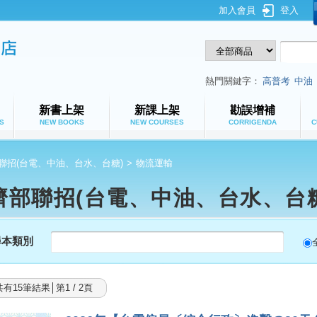
加入會員
登入
鼎文公職網路書店
熱門關鍵字：
高普考
中油
新書上架
新課上架
勘誤增補
S
NEW BOOKS
NEW COURSES
CORRIGENDA
C
聯招(台電、中油、台水、台糖)
>
物流運輸
濟部聯招(台電、中油、台水、台糖
尋本類別
共有15筆結果│第1 / 2頁