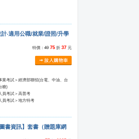
‧適用公職/就業/證照/升學
75
37
特價：
49
折
元
事業考試＞經濟部聯招(台電、中油、台
台糖)
人員考試＞高普考
人員考試＞地方特考
【圖書資訊】套書（贈題庫網