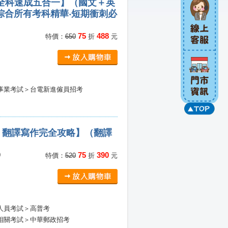
天全科速成五合一】（國文＋英
綜合所有考科精華‧短期衝刺必
75
488
特價：
650
折
元
事業考試＞台電新進僱員招考
）翻譯寫作完全攻略】（翻譯
75
390
0
特價：
520
折
元
人員考試＞高普考
相關考試＞中華郵政招考