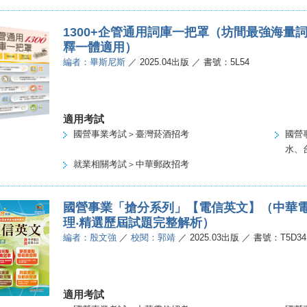
1300+企管通用詞庫一把罩（坊間最強海量
釋一體適用）
編者：畢斯尼斯
／ 2025.04出版 ／ 書號：5L54
適用考試
國營事業考試＞臺灣菸酒招考
國營
水、
就業相關考試＞中華郵政招考
國營事業「搶分系列」【電信英文】（中華電
理‧精選歷屆試題完整解析）
編者：殷文強
／
校閱：郭靖
／ 2025.03出版 ／ 書號：T5D34
適用考試