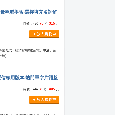
詞彙輕鬆學習‧選擇填充名詞解
75
315
特價：
420
折
元
事業考試＞經濟部聯招(台電、中油、台
台糖)
信專用版本‧熱門單字片語整
75
405
特價：
540
折
元