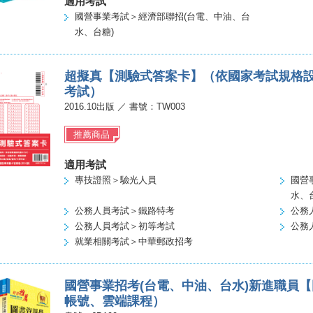
適用考試
國營事業考試＞經濟部聯招(台電、中油、台
水、台糖)
超擬真【測驗式答案卡】（依國家考試規格設計
考試）
2016.10出版 ／ 書號：TW003
推薦商品
適用考試
專技證照＞驗光人員
國營
水、
公務人員考試＞鐵路特考
公務
公務人員考試＞初等考試
公務
就業相關考試＞中華郵政招考
國營事業招考(台電、中油、台水)新進職員
帳號、雲端課程）