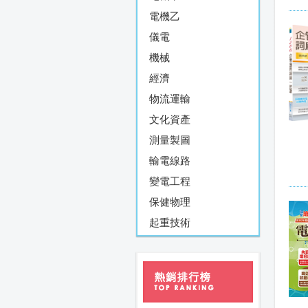
電機乙
儀電
機械
經濟
物流運輸
文化資產
測量製圖
輸電線路
變電工程
保健物理
起重技術