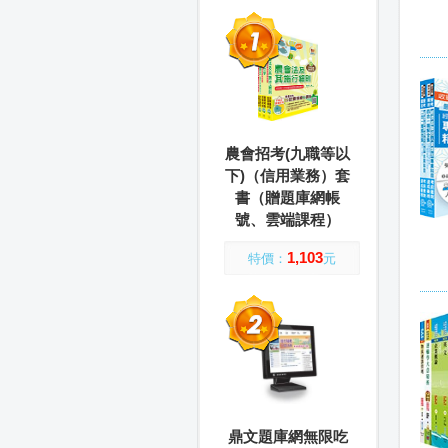
農會招考(九職等以
下)（信用業務）套
書（贈題庫網帳
號、雲端課程）
1,103
特價：
元
鼎文題庫網無限吃