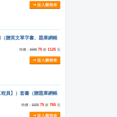
書（贈英文單字書、題庫網帳
75
1125
特價：
1500
折
元
工程員】）套書（贈題庫網帳
75
765
特價：
1020
折
元