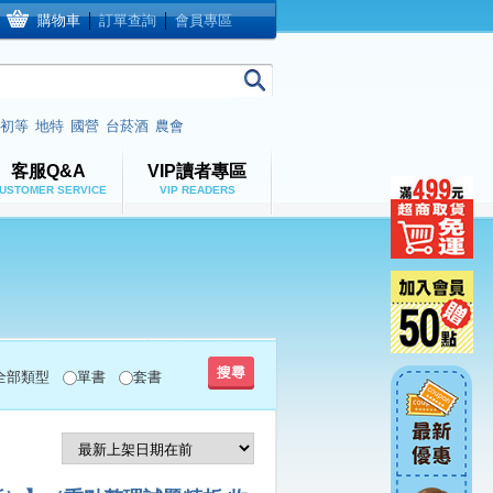
購物車
│
訂單查詢
│
會員專區
初等
地特
國營
台菸酒
農會
客服Q&A
VIP讀者專區
USTOMER SERVICE
VIP READERS
全部類型
單書
套書