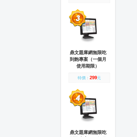
鼎文題庫網無限吃
到飽專案（一個月
使用期限）
299
特價：
元
鼎文題庫網無限吃