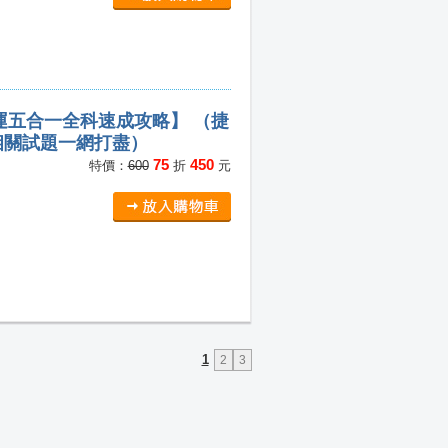
運五合一全科速成攻略】 （捷
相關試題一網打盡）
75
450
特價：
600
折
元
1
2
3