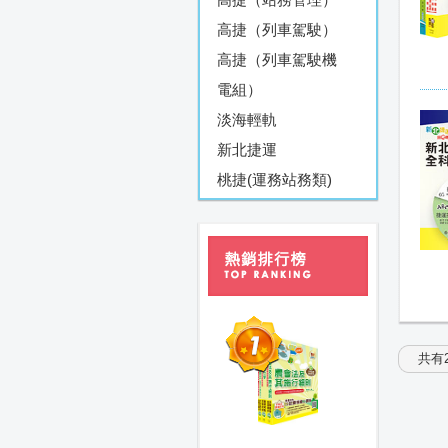
高捷（列車駕駛）
高捷（列車駕駛機
電組）
淡海輕軌
新北捷運
桃捷(運務站務類)
共有2