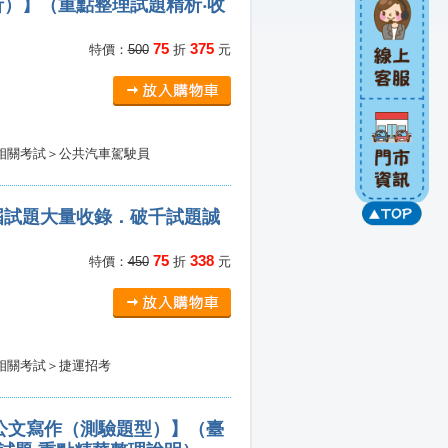
）】（重點整理試題精析‧收
75
375
特價：
500
折
元
相關考試＞公共汽車駕駛員
屆試題大量收錄．破千試題誠
75
338
特價：
450
折
元
相關考試＞捷運招考
含公文寫作（測驗題型）】（臺