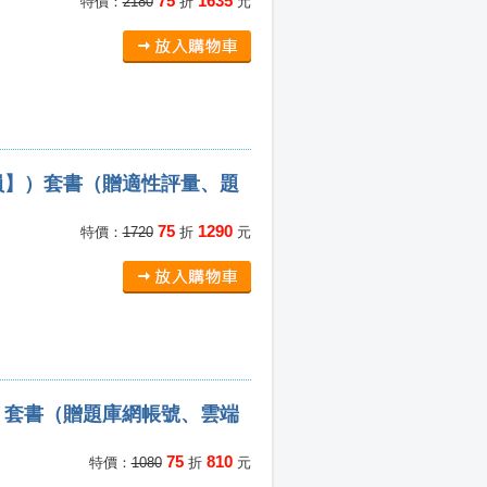
75
1635
特價：
2180
折
元
員】）套書（贈適性評量、題
75
1290
特價：
1720
折
元
）套書（贈題庫網帳號、雲端
75
810
特價：
1080
折
元