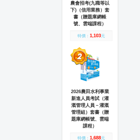
農會招考(九職等以
下)（信用業務）套
書（贈題庫網帳
號、雲端課程）
1,103
特價：
元
2026農田水利事業
新進人員考試（灌
溉管理人員－灌溉
管理組）套書（贈
題庫網帳號、雲端
課程）
1,688
特價：
元