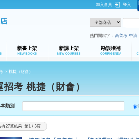
加入會員
登入
鼎文公職網路書店
熱門關鍵字：
高普考
中油
新書上架
新課上架
勘誤增補
S
NEW BOOKS
NEW COURSES
CORRIGENDA
C
考
>
桃捷（財會）
運招考 桃捷（財會）
尋本類別
共有27筆結果│第1 / 3頁