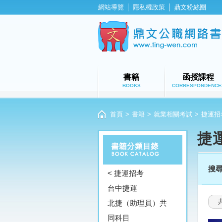
網站導覽
│
隱私權政策
│
鼎文粉絲團
書籍
函授課程
BOOKS
CORRESPONDENCE
首頁
>
書籍
>
就業相關考試
>
捷運招
捷
搜
< 捷運招考
台中捷運
北捷（助理員）共
同科目