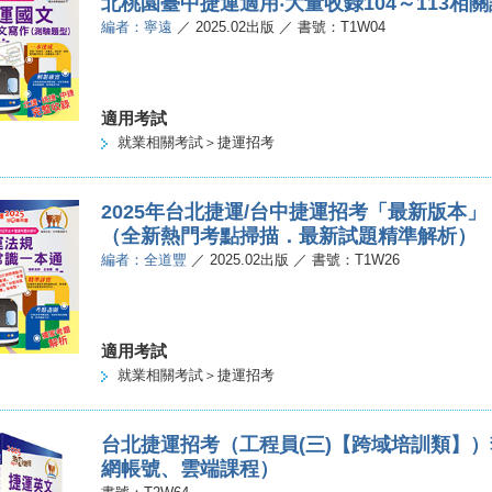
北桃園臺中捷運適用‧大量收錄104～113相
編者：寧遠
／ 2025.02出版 ／ 書號：T1W04
適用考試
就業相關考試＞捷運招考
2025年台北捷運/台中捷運招考「最新版本
（全新熱門考點掃描．最新試題精準解析）
編者：全道豐
／ 2025.02出版 ／ 書號：T1W26
適用考試
就業相關考試＞捷運招考
台北捷運招考（工程員(三)【跨域培訓類】
網帳號、雲端課程）