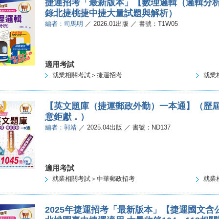
捷運招考「最新版本」【數理邏輯（邏輯分析
錄北捷桃捷中捷大量試題與解析）
編者：司馬明
／ 2026.01出版 ／ 書號：T1W05
適用考試
就業相關考試＞捷運招考
就業
【英文題庫（捷運郵政外勤）一本通】（歷
意鉅獻．）
編者：郭靖
／ 2025.04出版 ／ 書號：ND137
適用考試
就業相關考試＞中華郵政招考
就業
2025年捷運招考「最新版本」【捷運國文