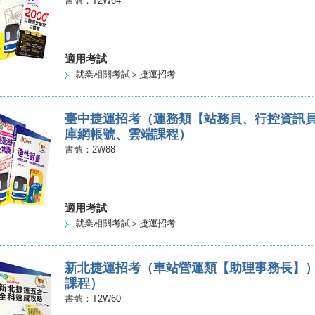
書號：T2W64
適用考試
就業相關考試＞捷運招考
臺中捷運招考（運務類【站務員、行控資訊
庫網帳號、雲端課程）
書號：2W88
適用考試
就業相關考試＞捷運招考
新北捷運招考（車站營運類【助理事務長】
課程）
書號：T2W60