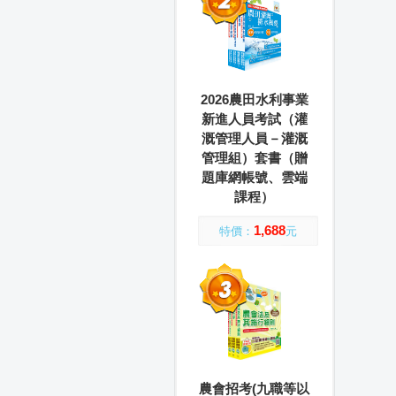
2026農田水利事業
新進人員考試（灌
溉管理人員－灌溉
管理組）套書（贈
題庫網帳號、雲端
課程）
1,688
特價：
元
農會招考(九職等以