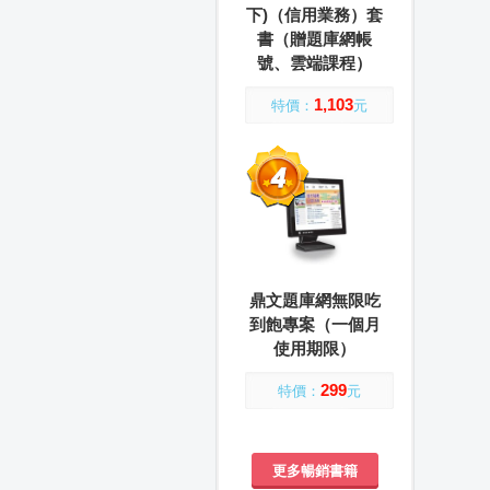
下)（信用業務）套
書（贈題庫網帳
號、雲端課程）
1,103
特價：
元
鼎文題庫網無限吃
到飽專案（一個月
使用期限）
299
特價：
元
更多暢銷書籍