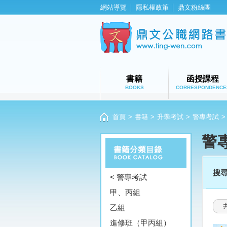
網站導覽
│
隱私權政策
│
鼎文粉絲團
書籍
函授課程
BOOKS
CORRESPONDENCE
首頁
>
書籍
>
升學考試
>
警專考試
>
警
搜
< 警專考試
甲、丙組
乙組
進修班（甲丙組）