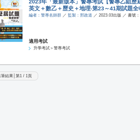
2023年「最新版本」警專考試【警專乙組歷
英文＋數乙＋歷史＋地理‧第23～41期試題
編者：警專名師群
／
監製：邢政道
／ 2023.03出版 ／ 書號：
適用考試
升學考試＞警專考試
筆結果│第1 / 1頁