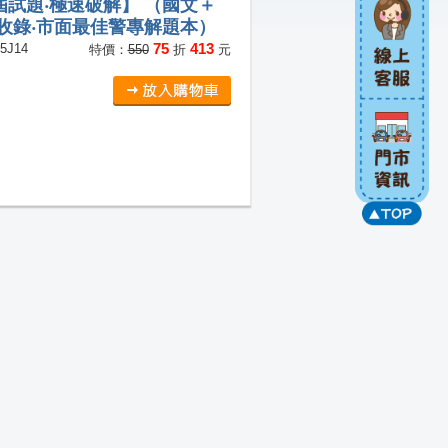
屆試題‧極速破解】 （國文＋
全收錄‧市面最佳警專解題本）
75
413
5J14
特價：
550
折
元