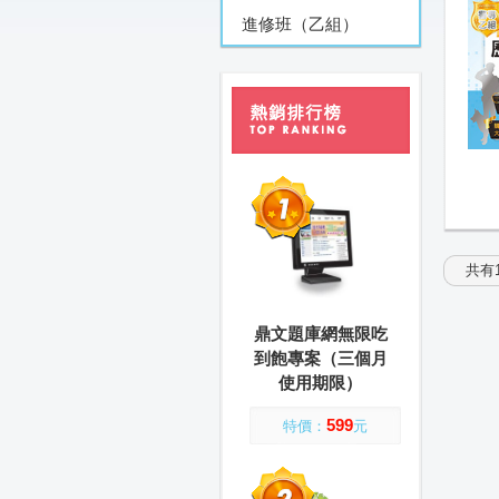
進修班（乙組）
共有1
鼎文題庫網無限吃
到飽專案（三個月
使用期限）
599
特價：
元