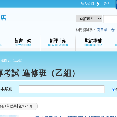
加入會員
登入
鼎文公職網路書店
熱門關鍵字：
高普考
中油
新書上架
新課上架
勘誤增補
S
NEW BOOKS
NEW COURSES
CORRIGENDA
C
進修班（乙組）
專考試 進修班（乙組）
尋本類別
共有1筆結果│第1 / 1頁