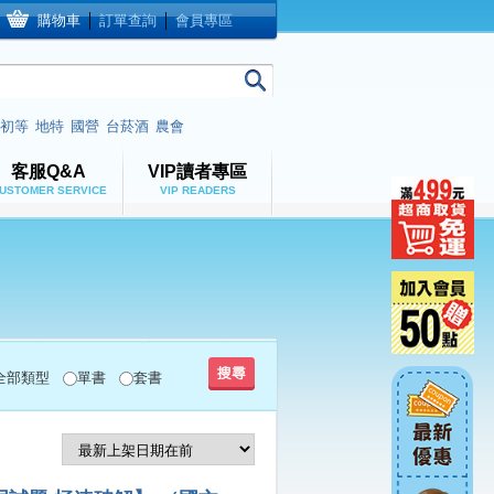
購物車
│
訂單查詢
│
會員專區
初等
地特
國營
台菸酒
農會
客服Q&A
VIP讀者專區
USTOMER SERVICE
VIP READERS
全部類型
單書
套書