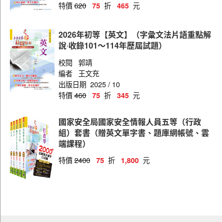
特價
620
折
元
75
465
2026年初等【英文】（字彙文法片語重點解
說‧收錄101～114年歷屆試題）
校閱
郭靖
編者
王文充
出版日期
2025 / 10
特價
460
折
元
75
345
國家安全局國家安全情報人員五等（行政
組）套書（贈英文單字書、題庫網帳號、雲
端課程）
特價
2400
折
元
75
1,800