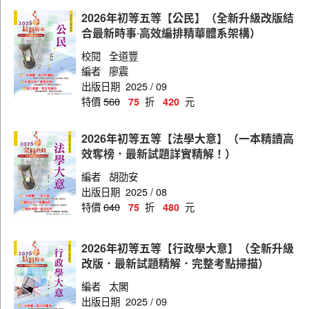
電子組
2026年初等五等【公民】（全新升級改版結
數理組
合最新時事‧高效編排精華體系架構）
社會組
校閱
全道豐
編者
廖震
出版日期
2025 / 09
特價
560
折
元
75
420
2026年初等五等【法學大意】（一本精讀高
效奪榜．最新試題詳實精解！）
編者
胡劭安
出版日期
2025 / 08
特價
640
折
元
75
480
2026年初等五等【行政學大意】（全新升級
改版．最新試題精解．完整考點掃描）
編者
太閣
出版日期
2025 / 09