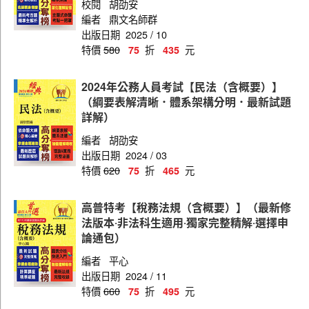
校閱
胡劭安
編者
鼎文名師群
出版日期
2025 / 10
特價
580
折
元
75
435
2024年公務人員考試【民法（含概要）】
（綱要表解清晰．體系架構分明．最新試題
詳解）
編者
胡劭安
出版日期
2024 / 03
特價
620
折
元
75
465
高普特考【稅務法規（含概要）】（最新修
法版本‧非法科生適用‧獨家完整精解‧選擇申
論通包）
編者
平心
出版日期
2024 / 11
特價
660
折
元
75
495