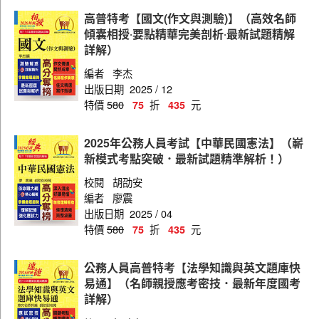
高普特考【國文(作文與測驗)】（高效名師
傾囊相授‧要點精華完美剖析‧最新試題精解
詳解）
編者
李杰
出版日期
2025 / 12
特價
580
折
元
75
435
2025年公務人員考試【中華民國憲法】（嶄
新模式考點突破．最新試題精準解析！）
校閱
胡劭安
編者
廖震
出版日期
2025 / 04
特價
580
折
元
75
435
公務人員高普特考【法學知識與英文題庫快
易通】（名師親授應考密技．最新年度國考
詳解）