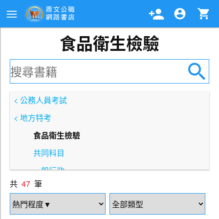
食品衛生檢驗
< 公務人員考試
< 地方特考
食品衛生檢驗
共同科目
一般行政
共
47
筆
人事行政
財稅行政