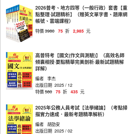
一般民政
2026普考、地方四等（一般行政）套書【重
交通行政
點整理‧試題精析】（贈英文單字書、題庫網
帳號、雲端課程）
社會行政
特價
3980
折
元
75
2,985
教育行政
法律廉政
高普特考【國文(作文與測驗)】（高效名師
社會工作
傾囊相授‧要點精華完美剖析‧最新試題精解
公職社會工作師
詳解）
地政
編者
李杰
出版日期
2025 / 12
客家事務行政
特價
580
折
元
75
435
財務審計
2025年公務人員考試【法學緒論】（考點掃
財經廉政
描實力速成．最新考題精準解析）
商業行政
編者
胡劭安
出版日期
2025 / 02
統計