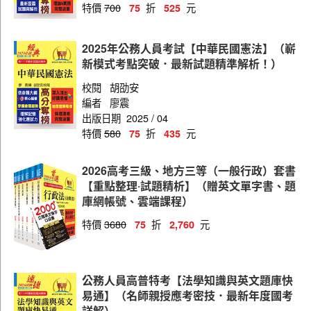
特價
700
折
元
75
525
會計
審計
2025年公務人員考試【中華民國憲法】（嶄
新模式考點突破．最新試題精準解析！）
經建行政
校閱
胡劭安
資訊處理
編者
廖震
出版日期
2025 / 04
電力工程
特價
580
折
元
75
435
電子工程
電信工程
2026高考三級、地方三等（一般行政）套書
【重點整理‧試題精析】（贈英文單字書、題
圖書資訊管理
庫網帳號、雲端課程）
機械工程
特價
3680
折
元
75
2,760
土木工程
水利工程
公務人員高普特考【法學知識與英文題庫快
保育人員
易通】（名師親授應考密技．最新年度國考
詳解）