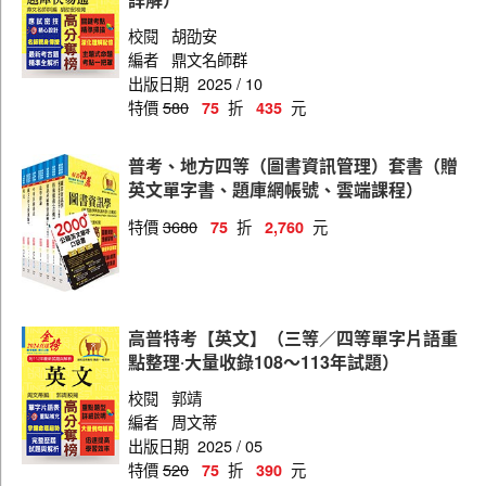
戶政
校閱
胡劭安
金融保險
編者
鼎文名師群
出版日期
2025 / 10
勞工行政
特價
580
折
元
75
435
廉政
普考、地方四等（圖書資訊管理）套書（贈
申論題答題技巧範例及空白試卷
英文單字書、題庫網帳號、雲端課程）
國文追分技巧答題範例及空白試卷
特價
3680
折
元
75
2,760
高普特考【英文】（三等／四等單字片語重
點整理‧大量收錄108～113年試題）
校閱
郭靖
編者
周文蒂
出版日期
2025 / 05
特價
520
折
元
75
390