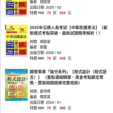
編者
胡劭安
出版日期
2025 / 02
庭務員
特價
700
折
元
75
525
錄事
土木工程
2025年公務人員考試【中華民國憲法】（嶄
新模式考點突破．最新試題精準解析！）
交通行政
校閱
胡劭安
法院書記官
編者
廖震
執達員
出版日期
2025 / 04
特價
580
折
元
75
435
教育行政
企業管理
國營事業「搶分系列」【程式設計（程式語
言）】 （重點濃縮精華．黃金考點觀念聚
保育人員
焦．歷屆相關題庫完整收錄）
電腦打字
校閱
倉持修
編者
周邵其
出版日期
2024 / 01
特價
520
折
元
75
390