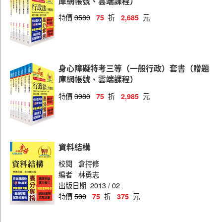
庫網帳號、雲端課程）
特價
3580
折
元
75
2,685
身心障礙特考三等（一般行政）套書（贈題
庫網帳號、雲端課程）
特價
3980
折
元
75
2,985
資料結構
校閱
倉持修
編者
林勇志
出版日期
2013 / 02
特價
500
折
元
75
375