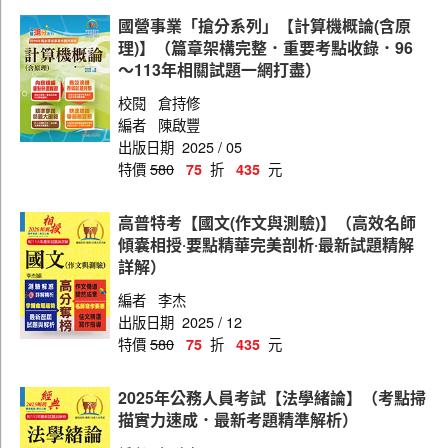
戶政
國營事業「搶分系列」【計算機概論(含原
地政
理)】（篇章架構完整．重要考點收錄．96
～113年相關試題一網打盡）
法制
校閱
倉持修
社會行政
編者
陳啟豐
出版日期
2025 / 05
金融保險
特價
580
折
元
75
435
財稅行政
高普特考【國文(作文與測驗)】（高效名師
勞工行政
傾囊相授‧要點精華完美剖析‧最新試題精解
會計
詳解）
經建行政
編者
李杰
出版日期
2025 / 12
電子工程
特價
580
折
元
75
435
電力工程
2025年公務人員考試【法學緒論】（考點掃
圖書資訊管理
描實力速成．最新考題精準解析）
機械工程