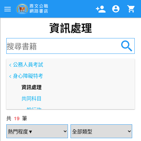
資訊處理
< 公務人員考試
< 身心障礙特考
資訊處理
共同科目
一般行政
共
19
筆
一般民政
人事行政