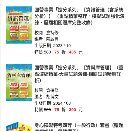
國營事業「搶分系列」【資訊管理（含系統
分析）】 （重點精華整理．模擬試題強化演
練．歷屆相關題庫完整收錄）
校閱
倉持修
編者
陳啟豐
出版日期
2023 / 10
特價
580
折
元
75
435
國營事業「搶分系列」【資料庫管理】（重
點濃縮精華‧大量試題演練‧相關試題精解詳
析）
校閱
倉持修
編者
胡博文
出版日期
2024 / 08
特價
520
折
元
75
390
身心障礙特考四等（一般行政）套書（贈題